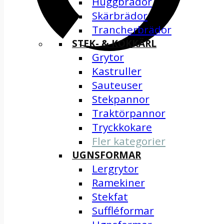
Huggbrädor
Skärbrädor
Trancherbrädor
STEK- & KOKKÄRL
Grytor
Kastruller
Sauteuser
Stekpannor
Traktörpannor
Tryckkokare
Fler kategorier
UGNSFORMAR
Lergrytor
Ramekiner
Stekfat
Suffléformar