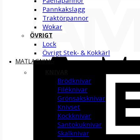
Paellapannor
Pannkakslagg
Traktörpannor
Wokar
ÖVRIGT
Lock
Övrigt Stek- & Kokkärl
MATLAGNING
KNIVAR
Brödknivar
Filéknivar
Grönsaksknivar
Knivset
Kockknivar
Santokuknivar
Skalknivar