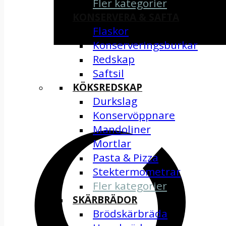
Fler kategorier
KONSERVERA & SAFTA
Flaskor
Konserveringsburkar
Redskap
Saftsil
KÖKSREDSKAP
Durkslag
Konservöppnare
Mandoliner
Mortlar
Pasta & Pizza
Stektermometrar
Fler kategorier
SKÄRBRÄDOR
Brödskärbräda