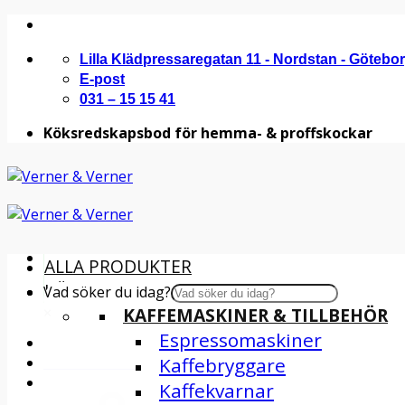
Skip
to
Lilla Klädpressaregatan 11 - Nordstan - Götebo
content
E-post
031 – 15 15 41
Köksredskapsbod för hemma- & proffskockar
ALLA PRODUKTER
KÖKSMASKINER
Vad söker du idag?
×
KAFFEMASKINER & TILLBEHÖR
Espressomaskiner
INSPIRATION
Kaffebryggare
Kaffekvarnar