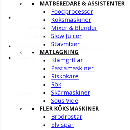
MATBEREDARE & ASSISTENTER
Foodprocessor
Köksmaskiner
Mixer & Blender
Inga produkter i varukorgen.
Slow Juicer
Gå tillbaka till butiken
Stavmixer
Vad söker du idag?
MATLAGNING
×
Varukorg
Klämgrillar
Pastamaskiner
Riskokare
Rök
Skärmaskiner
Inga produkter i varukorgen.
Sous Vide
Gå tillbaka till butiken
FLER KÖKSMASKINER
Brödrostar
Elvispar