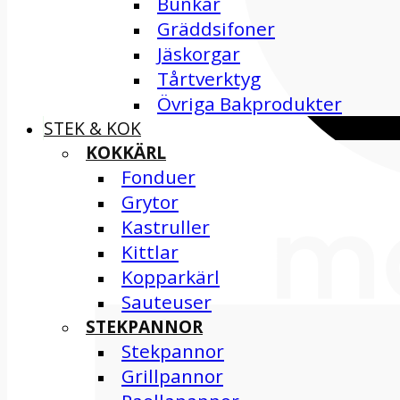
Bunkar
Gräddsifoner
Jäskorgar
Tårtverktyg
Övriga Bakprodukter
STEK & KOK
KOKKÄRL
Fonduer
Grytor
Kastruller
Kittlar
Kopparkärl
Sauteuser
STEKPANNOR
Stekpannor
Grillpannor