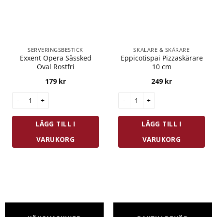
SERVERINGSBESTICK
SKALARE & SKÄRARE
Exxent Opera Såssked
Eppicotispai Pizzaskärare
Oval Rostfri
10 cm
179
kr
249
kr
Exxent Opera Såssked Oval Rostfri mängd
Eppicotispai Pizzaskärare 10 
LÄGG TILL I
LÄGG TILL I
VARUKORG
VARUKORG