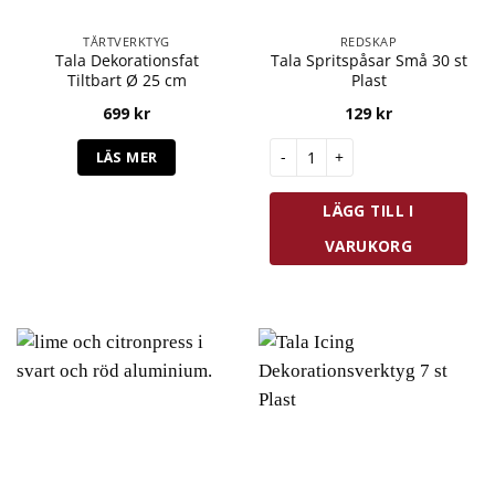
TÅRTVERKTYG
REDSKAP
Tala Dekorationsfat
Tala Spritspåsar Små 30 st
Tiltbart Ø 25 cm
Plast
699
kr
129
kr
Tala Spritspåsar Små 30 st Pl
LÄS MER
LÄGG TILL I
VARUKORG