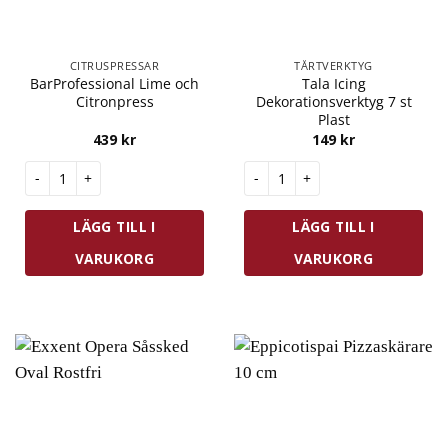
CITRUSPRESSAR
TÅRTVERKTYG
BarProfessional Lime och
Tala Icing
Citronpress
Dekorationsverktyg 7 st
Plast
439
kr
149
kr
BarProfessional Lime och Citronpress mängd
Tala Icing Dekorationsverktyg
LÄGG TILL I
LÄGG TILL I
VARUKORG
VARUKORG