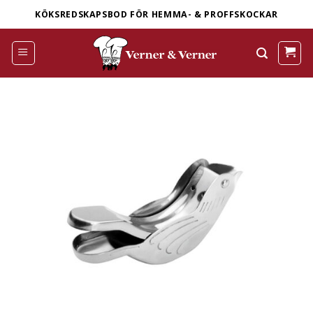
Skip
KÖKSREDSKAPSBOD FÖR HEMMA- & PROFFSKOCKAR
to
content