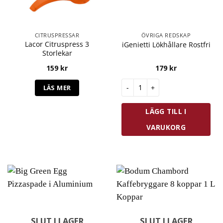
CITRUSPRESSAR
ÖVRIGA REDSKAP
Lacor Citruspress 3
iGenietti Lökhållare Rostfri
Storlekar
159
kr
179
kr
iGenietti Lökhållare Rostfri 
LÄS MER
LÄGG TILL I
VARUKORG
SLUT I LAGER
SLUT I LAGER