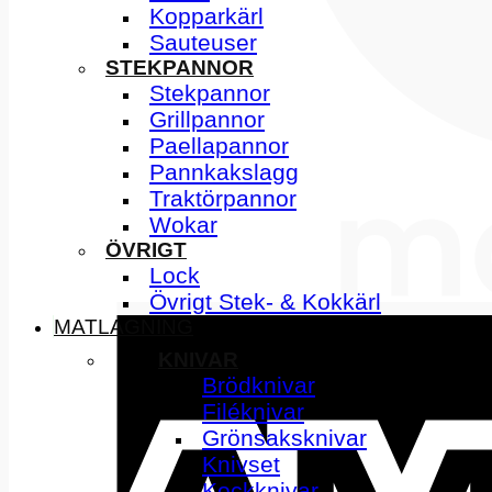
Kopparkärl
Sauteuser
STEKPANNOR
Stekpannor
Grillpannor
Paellapannor
Pannkakslagg
Traktörpannor
Wokar
ÖVRIGT
Lock
Övrigt Stek- & Kokkärl
MATLAGNING
KNIVAR
Brödknivar
Filéknivar
Grönsaksknivar
Knivset
Kockknivar