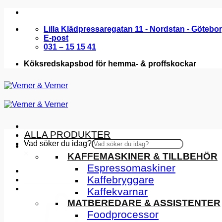
Skip
to
Lilla Klädpressaregatan 11 - Nordstan - Götebo
content
E-post
031 – 15 15 41
Köksredskapsbod för hemma- & proffskockar
ALLA PRODUKTER
Vad söker du idag?
KÖKSMASKINER
×
KAFFEMASKINER & TILLBEHÖR
Espressomaskiner
Kaffebryggare
INSPIRATION
Kaffekvarnar
MATBEREDARE & ASSISTENTER
Foodprocessor