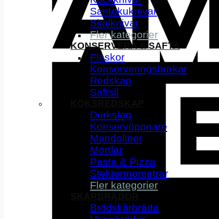
Santokuknivar
Skalknivar
Fler kategorier
KONSERVERA & SAFTA
Flaskor
Konserveringsburkar
Redskap
Saftsil
KÖKSREDSKAP
Durkslag
Konservöppnare
Mandoliner
Mortlar
Pasta & Pizza
Stektermometrar
Fler kategorier
SKÄRBRÄDOR
Brödskärbräda