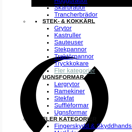
Huggbrädor
Skärbrädor
Trancherbrädor
STEK- & KOKKÄRL
Grytor
Kastruller
Sauteuser
Stekpannor
Traktörpannor
Tryckkokare
Fler kategorier
UGNSFORMAR
Lergrytor
Ramekiner
Stekfat
Suffléformar
Ugnsformar
FLER KATEGORIER
Fingerskydd & Skyddhands