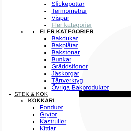
Slickepottar
Termometrar
Vispar
Fler kategorier
FLER KATEGORIER
Bakdukar
Bakplåtar
Bakstenar
Bunkar
Gräddsifoner
Jäskorgar
Tårtverktyg
Övriga Bakprodukter
STEK & KOK
KOKKÄRL
Fonduer
Grytor
Kastruller
Kittlar