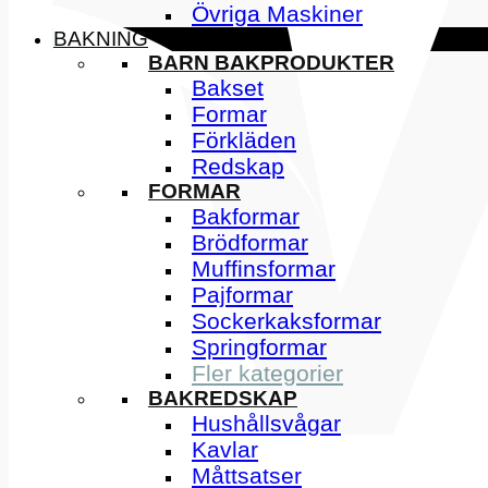
Övriga Maskiner
BAKNING
BARN BAKPRODUKTER
Bakset
Formar
Förkläden
Redskap
FORMAR
Bakformar
Brödformar
Muffinsformar
Pajformar
Sockerkaksformar
Springformar
Fler kategorier
BAKREDSKAP
Hushållsvågar
Kavlar
Måttsatser