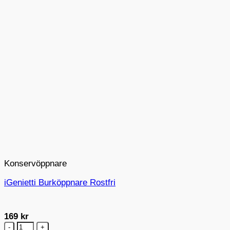
Konservöppnare
iGenietti Burköppnare Rostfri
169
kr
iGenietti