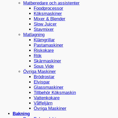
Matberedare och assistenter
Foodprocessor
Köksmaskiner
Mixer & Blender
Slow Juicer
Stavmixer
Matlagning
Klämgrillar
Pastamaskiner
Riskokare
Rök
Skärmaskiner
Sous Vide
Övriga Maskiner
Brödrostar
Elvispar
Glassmaskiner
Tillbehör Köksmaskin
Vattenkokare
Våffeljärn
Övriga Maskiner
Bakning