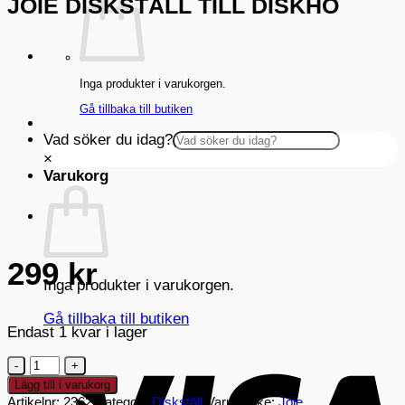
JOIE DISKSTÄLL TILL DISKHO
Inga produkter i varukorgen.
Gå tillbaka till butiken
Vad söker du idag?
×
Varukorg
299
kr
Inga produkter i varukorgen.
Gå tillbaka till butiken
Endast 1 kvar i lager
V
Joie
Diskställ
Lägg till i varukorg
Till
Artikelnr:
2362
Kategori:
Diskställ
Varumärke:
Joie