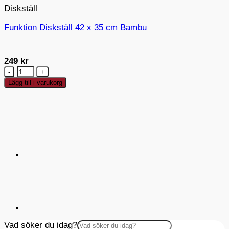
Diskställ
Funktion Diskställ 42 x 35 cm Bambu
249
kr
Funktion
Diskställ
Lägg till i varukorg
42
x
35
cm
Bambu
mängd
Vad söker du idag?