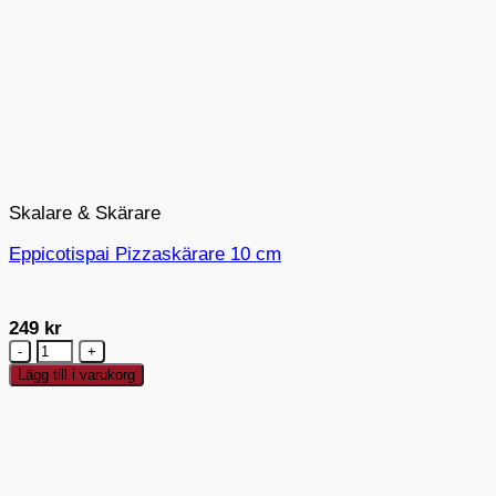
Skalare & Skärare
Eppicotispai Pizzaskärare 10 cm
249
kr
Eppicotispai
Pizzaskärare
Lägg till i varukorg
10
cm
mängd