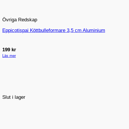
Övriga Redskap
Eppicotispai Köttbulleformare 3,5 cm Aluminium
199
kr
Läs mer
Slut i lager