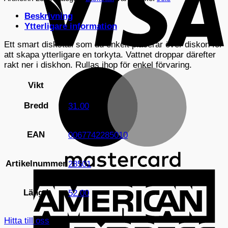
Diskho
Beskrivning
mängd
Ytterligare information
Ett smart diskställ som du enkelt placerar över diskon för
att skapa ytterligare en torkyta. Vattnet droppar därefter
rakt ner i diskhon. Rullas ihop för enkel förvaring.
M
Vikt
0,5 kg
Bredd
31.00
EAN
0067742285010
Artikelnummer
28501
A
E
Längd
52.00
Hitta till oss