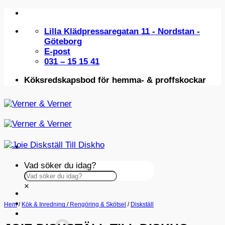
Skip
to
Lilla Klädpressaregatan 11 - Nordstan -
content
Göteborg
E-post
031 – 15 15 41
Köksredskapsbod för hemma- & proffskockar
Vad söker du idag?
×
INSPIRATION
Hem
/
Kök & Inredning
/
Rengöring & Skötsel
/
Diskställ