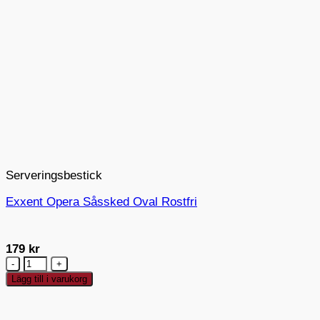
Serveringsbestick
Exxent Opera Såssked Oval Rostfri
179
kr
Exxent
Opera
Lägg till i varukorg
Såssked
Oval
Rostfri