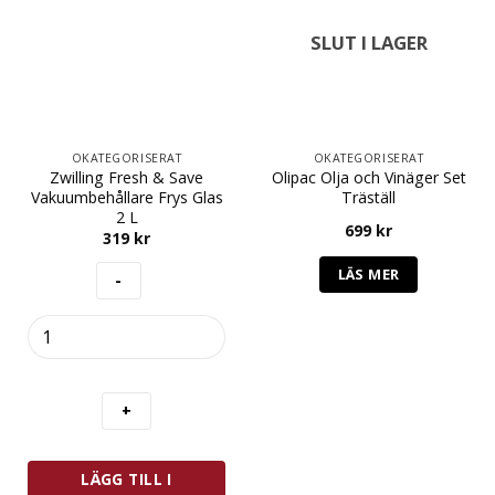
SLUT I LAGER
OKATEGORISERAT
OKATEGORISERAT
Zwilling Fresh & Save
Olipac Olja och Vinäger Set
Vakuumbehållare Frys Glas
Träställ
2 L
699
kr
319
kr
LÄS MER
Zwilling
Fresh
&
Save
Vakuumbehållare
Frys
Glas
LÄGG TILL I
2