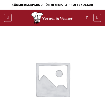
Skip
KÖKSREDSKAPSBOD FÖR HEMMA- & PROFFSKOCKAR
to
content