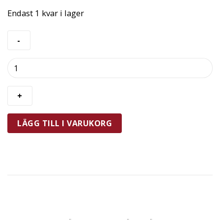
Endast 1 kvar i lager
Iris
Hantverk
Diskborste
Grov
Kort
Skaft
LÄGG TILL I VARUKORG
Björk
mängd