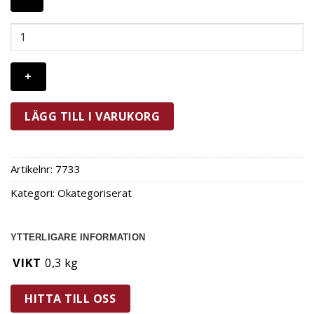
Iris
Hantverk
Diskborste
Grov
Kort
Skaft
LÄGG TILL I VARUKORG
Björk
mängd
Artikelnr:
7733
Kategori:
Okategoriserat
YTTERLIGARE INFORMATION
VIKT
0,3 kg
HITTA TILL OSS