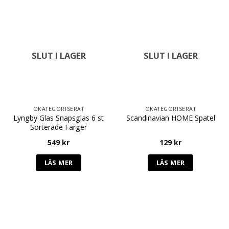
SLUT I LAGER
SLUT I LAGER
OKATEGORISERAT
OKATEGORISERAT
Lyngby Glas Snapsglas 6 st
Scandinavian HOME Spatel
Sorterade Färger
549
kr
129
kr
LÄS MER
LÄS MER