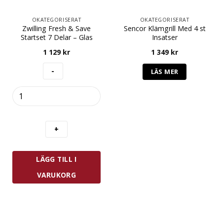
OKATEGORISERAT
OKATEGORISERAT
Zwilling Fresh & Save
Sencor Klämgrill Med 4 st
Startset 7 Delar – Glas
Insatser
1 129
kr
1 349
kr
LÄS MER
Zwilling
Fresh
&
Save
Startset
7
Delar
LÄGG TILL I
-
Glas
VARUKORG
mängd