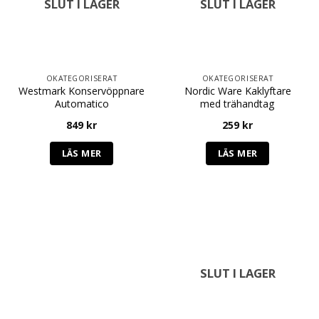
SLUT I LAGER
SLUT I LAGER
OKATEGORISERAT
OKATEGORISERAT
Westmark Konservöppnare
Nordic Ware Kaklyftare
Automatico
med trähandtag
849
kr
259
kr
LÄS MER
LÄS MER
SLUT I LAGER