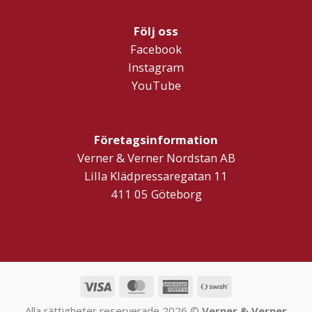
Följ oss
Facebook
Instagram
YouTube
Företagsinformation
Verner & Verner Nordstan AB
Lilla Klädpressaregatan 11
411 05 Göteborg
Visa
MasterCard
American
Swish
Express
(SE)
Alla rättigheter reserverade 2026 ©
Verner & Verner