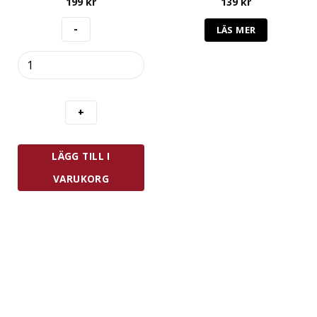
199
kr
139
kr
LÄS MER
Zwilling
Fresh
&
Save
Vakuumbehållare
M
Glas
LÄGG TILL I
0,9
L
VARUKORG
mängd