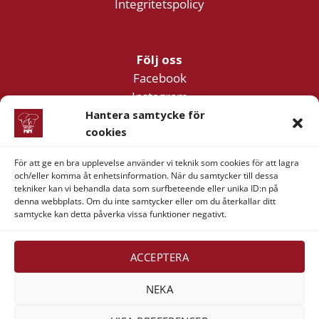
Integritetspolicy
Följ oss
Facebook
Instagram
YouTube
Hantera samtycke för
cookies
För att ge en bra upplevelse använder vi teknik som cookies för att lagra
Företagsinformation
och/eller komma åt enhetsinformation. När du samtycker till dessa
Verner & Verner Nordstan AB
tekniker kan vi behandla data som surfbeteende eller unika ID:n på
denna webbplats. Om du inte samtycker eller om du återkallar ditt
Lilla Klädpressaregatan 11
samtycke kan detta påverka vissa funktioner negativt.
411 05 Göteborg
ACCEPTERA
NEKA
Visa
MasterCard
American
Swish