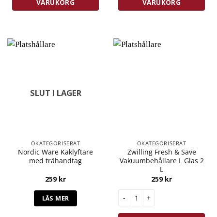
VARUKORG
VARUKORG
SLUT I LAGER
OKATEGORISERAT
OKATEGORISERAT
Nordic Ware Kaklyftare
Zwilling Fresh & Save
med trähandtag
Vakuumbehållare L Glas 2
L
259
kr
259
kr
Zwilling Fresh & Save Vakuumbe
LÄS MER