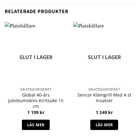
RELATERADE PRODUKTER
SLUT I LAGER
SLUT I LAGER
OKATEGORISERAT
OKATEGORISERAT
Global 40-års
Sencor Klämgrill Med 4 st
Jubileumskniv Kiritsuke 15
Insatser
cm
1 199
kr
1 349
kr
LÄS MER
LÄS MER