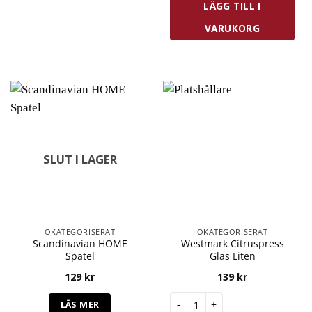
LÄGG TILL I
VARUKORG
SLUT I LAGER
OKATEGORISERAT
OKATEGORISERAT
Scandinavian HOME
Westmark Citruspress
Spatel
Glas Liten
129
kr
139
kr
Westmark Citruspress Glas Li
LÄS MER