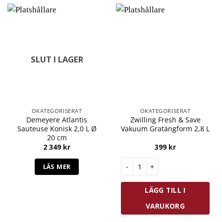
SLUT I LAGER
OKATEGORISERAT
OKATEGORISERAT
Demeyere Atlantis
Zwilling Fresh & Save
Sauteuse Konisk 2,0 L Ø
Vakuum Gratängform 2,8 L
20 cm
2 349
kr
399
kr
Zwilling Fresh & Save Vakuum 
LÄS MER
LÄGG TILL I
VARUKORG