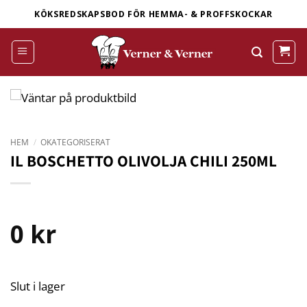
Skip
KÖKSREDSKAPSBOD FÖR HEMMA- & PROFFSKOCKAR
to
content
HEM
/
OKATEGORISERAT
IL BOSCHETTO OLIVOLJA CHILI 250ML
0
kr
Slut i lager