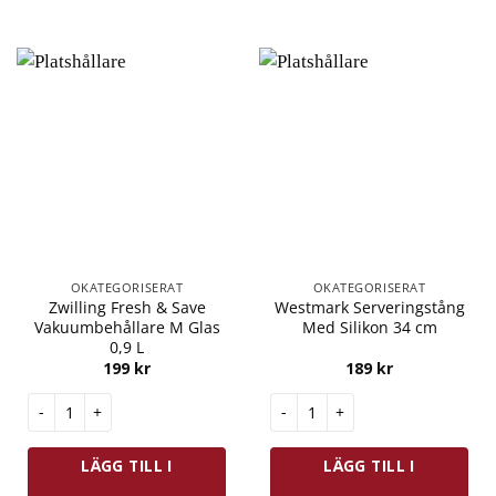
OKATEGORISERAT
OKATEGORISERAT
Zwilling Fresh & Save
Westmark Serveringstång
Vakuumbehållare M Glas
Med Silikon 34 cm
0,9 L
199
kr
189
kr
Zwilling Fresh & Save Vakuumbehållare M Glas 0,9 L mängd
Westmark Serveringstång Med 
LÄGG TILL I
LÄGG TILL I