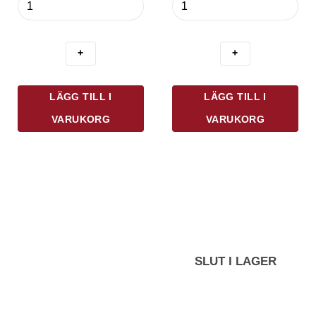
Hällkork
Andersson
För
Ostkupa
Olja
Med
mängd
Bricka
mängd
LÄGG TILL I
LÄGG TILL I
VARUKORG
VARUKORG
SLUT I LAGER