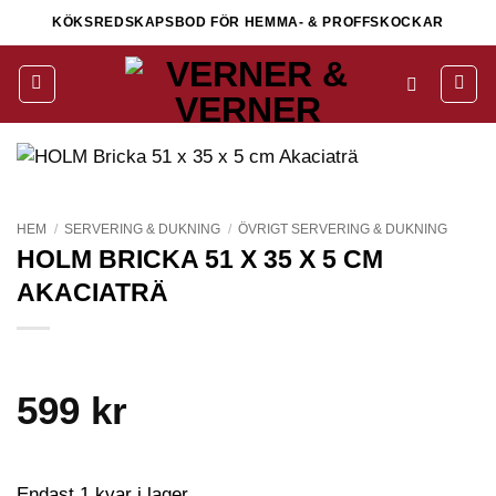
Skip
KÖKSREDSKAPSBOD FÖR HEMMA- & PROFFSKOCKAR
to
content
HEM
/
SERVERING & DUKNING
/
ÖVRIGT SERVERING & DUKNING
HOLM BRICKA 51 X 35 X 5 CM
AKACIATRÄ
599
kr
Endast 1 kvar i lager