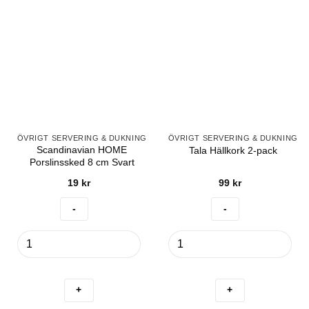
ÖVRIGT SERVERING & DUKNING
ÖVRIGT SERVERING & DUKNING
Scandinavian HOME
Tala Hällkork 2-pack
Porslinssked 8 cm Svart
19
kr
99
kr
Scandinavian
Tala
HOME
Hällkork
Porslinssked
2-
8
pack
cm
mängd
Svart