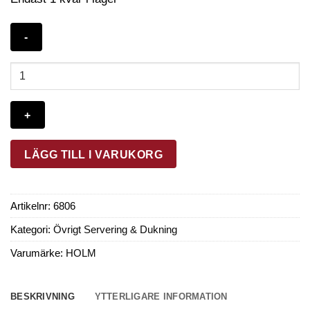
HOLM
Bricka
51
x
35
x
LÄGG TILL I VARUKORG
5
cm
Akaciaträ
Artikelnr:
6806
mängd
Kategori:
Övrigt Servering & Dukning
Varumärke:
HOLM
BESKRIVNING
YTTERLIGARE INFORMATION