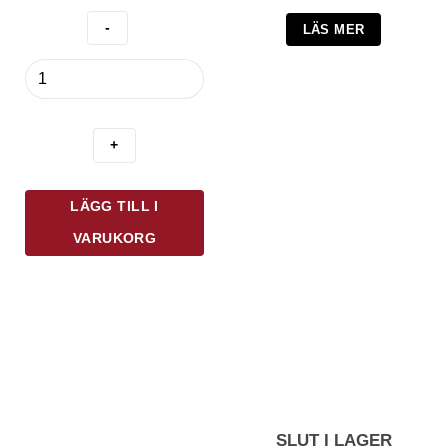
LÄS MER
Kilner
Ställning
Till
8
L
Tappkran
mängd
LÄGG TILL I
VARUKORG
SLUT I LAGER