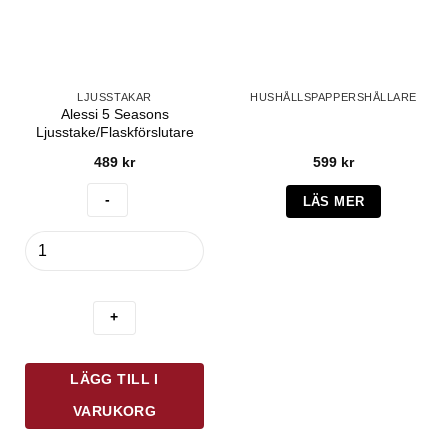
LJUSSTAKAR
HUSHÅLLSPAPPERSHÅLLARE
Alessi 5 Seasons
Ljusstake/Flaskförslutare
489
kr
599
kr
LÄS MER
Alessi
5
Seasons
Ljusstake/Flaskförslutare
mängd
LÄGG TILL I
VARUKORG