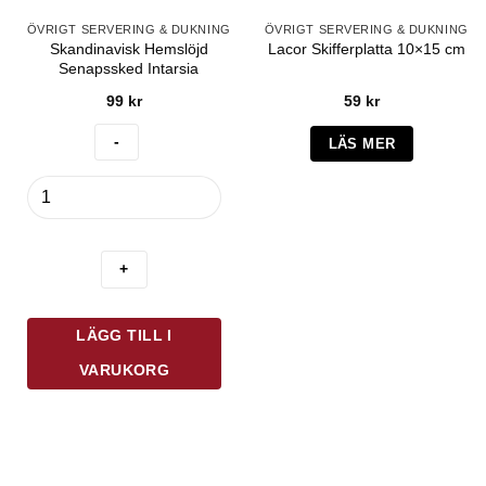
ÖVRIGT SERVERING & DUKNING
ÖVRIGT SERVERING & DUKNING
Skandinavisk Hemslöjd
Lacor Skifferplatta 10×15 cm
Senapssked Intarsia
99
kr
59
kr
LÄS MER
Skandinavisk
Hemslöjd
Senapssked
Intarsia
mängd
LÄGG TILL I
VARUKORG