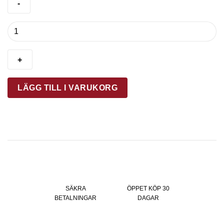
HOLM
Bricka
51
x
35
x
LÄGG TILL I VARUKORG
5
cm
Akaciaträ
mängd
SÄKRA
ÖPPET KÖP 30
BETALNINGAR
DAGAR