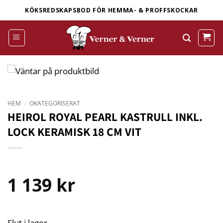
Skip
KÖKSREDSKAPSBOD FÖR HEMMA- & PROFFSKOCKAR
to
content
HEM
/
OKATEGORISERAT
HEIROL ROYAL PEARL KASTRULL INKL.
LOCK KERAMISK 18 CM VIT
1 139
kr
Slut i lager