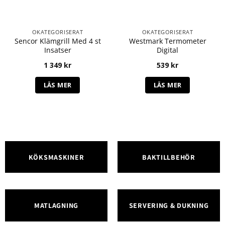
OKATEGORISERAT
OKATEGORISERAT
Sencor Klämgrill Med 4 st
Westmark Termometer
Insatser
Digital
1 349
kr
539
kr
LÄS MER
LÄS MER
KÖKSMASKINER
BAKTILLBEHÖR
MATLAGNING
SERVERING & DUKNING