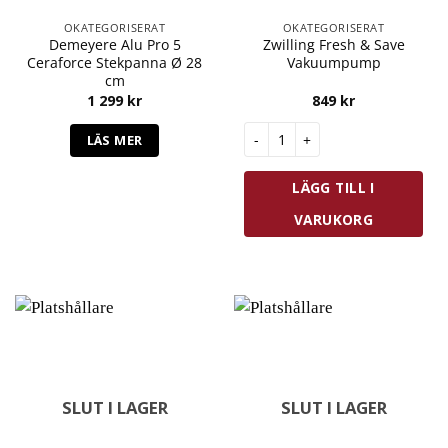
OKATEGORISERAT
OKATEGORISERAT
Demeyere Alu Pro 5
Zwilling Fresh & Save
Ceraforce Stekpanna Ø 28
Vakuumpump
cm
1 299
kr
849
kr
Zwilling Fresh & Save Vakuu
LÄS MER
LÄGG TILL I
VARUKORG
SLUT I LAGER
SLUT I LAGER