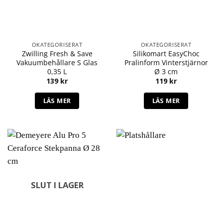
OKATEGORISERAT
OKATEGORISERAT
Zwilling Fresh & Save
Silikomart EasyChoc
Vakuumbehållare S Glas
Pralinform Vinterstjärnor
0,35 L
Ø 3 cm
139
kr
119
kr
LÄS MER
LÄS MER
SLUT I LAGER