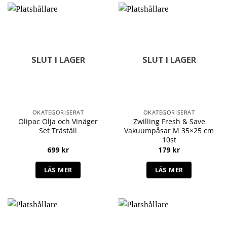
SLUT I LAGER
SLUT I LAGER
OKATEGORISERAT
OKATEGORISERAT
Olipac Olja och Vinäger
Zwilling Fresh & Save
Set Träställ
Vakuumpåsar M 35×25 cm
10st
699
kr
179
kr
LÄS MER
LÄS MER