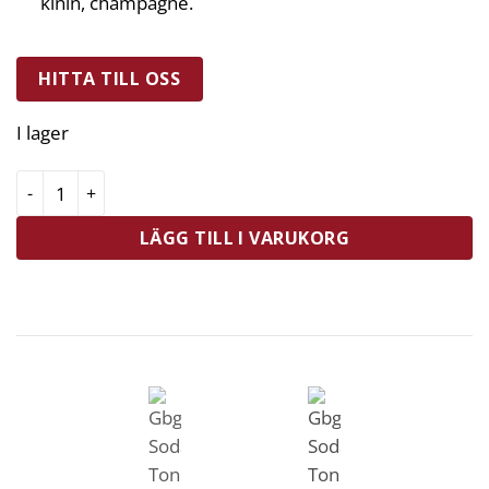
kinin, champagne.
HITTA TILL OSS
I lager
Gbg Soda Tonic Skumpa 25 cl mängd
LÄGG TILL I VARUKORG