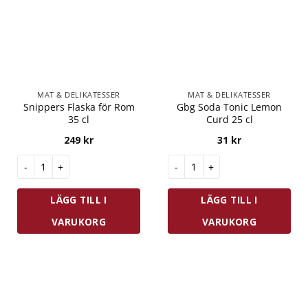
MAT & DELIKATESSER
MAT & DELIKATESSER
Snippers Flaska för Rom
Gbg Soda Tonic Lemon
35 cl
Curd 25 cl
249
kr
31
kr
Snippers Flaska för Rom 35 cl mängd
Gbg Soda Tonic Lemon Curd 25
LÄGG TILL I
LÄGG TILL I
VARUKORG
VARUKORG