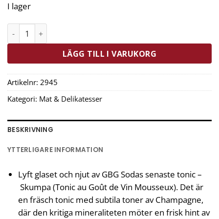
I lager
Gbg Soda Tonic Skumpa 25 cl mängd
LÄGG TILL I VARUKORG
Artikelnr:
2945
Kategori:
Mat & Delikatesser
BESKRIVNING
YTTERLIGARE INFORMATION
Lyft glaset och njut av GBG Sodas senaste tonic –
Skumpa (Tonic au Goût de Vin Mousseux). Det är
en fräsch tonic med subtila toner av Champagne,
där den kritiga mineraliteten möter en frisk hint av