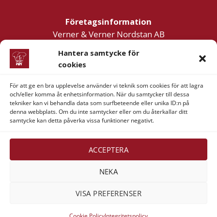
Företagsinformation
Verner & Verner Nordstan AB
Lilla Klädpressaregatan 11
Hantera samtycke för
411 05 Göteborg
cookies
För att ge en bra upplevelse använder vi teknik som cookies för att lagra
och/eller komma åt enhetsinformation. När du samtycker till dessa
tekniker kan vi behandla data som surfbeteende eller unika ID:n på
denna webbplats. Om du inte samtycker eller om du återkallar ditt
samtycke kan detta påverka vissa funktioner negativt.
Visa
MasterCard
American
Swish
Express
(SE)
Alla rättigheter reserverade 2026 ©
Verner & Verner
ACCEPTERA
Nordstan AB
NEKA
VISA PREFERENSER
Cookie Policy
Integritetspolicy