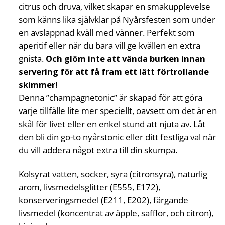
citrus och druva, vilket skapar en smakupplevelse
som känns lika självklar på Nyårsfesten som under
en avslappnad kväll med vänner. Perfekt som
aperitif eller när du bara vill ge kvällen en extra
gnista.
Och glöm inte att vända burken innan
servering för att få fram ett lätt förtrollande
skimmer!
Denna ”champagnetonic” är skapad för att göra
varje tillfälle lite mer speciellt, oavsett om det är en
skål för livet eller en enkel stund att njuta av. Låt
den bli din go-to nyårstonic eller ditt festliga val när
du vill addera något extra till din skumpa.
Kolsyrat vatten, socker, syra (citronsyra), naturlig
arom, livsmedelsglitter (E555, E172),
konserveringsmedel (E211, E202), färgande
livsmedel (koncentrat av äpple, safflor, och citron),