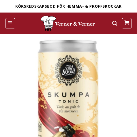
Skip
KÖKSREDSKAPSBOD FÖR HEMMA- & PROFFSKOCKAR
to
content