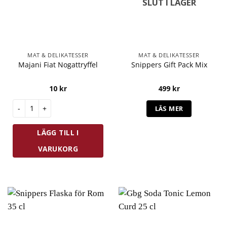
SLUT I LAGER
MAT & DELIKATESSER
MAT & DELIKATESSER
Majani Fiat Nogattryffel
Snippers Gift Pack Mix
10
kr
499
kr
Majani Fiat Nogattryffel mängd
LÄS MER
LÄGG TILL I
VARUKORG