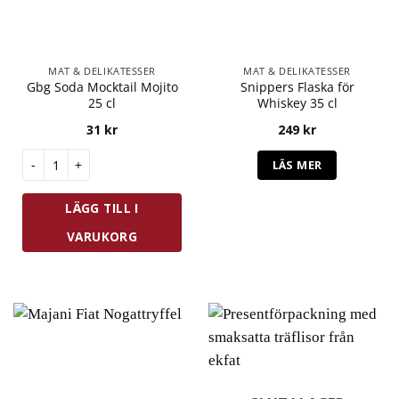
MAT & DELIKATESSER
MAT & DELIKATESSER
Gbg Soda Mocktail Mojito
Snippers Flaska för
25 cl
Whiskey 35 cl
31
kr
249
kr
Gbg Soda Mocktail Mojito 25 cl mängd
LÄS MER
LÄGG TILL I
VARUKORG