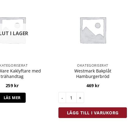
LUT I LAGER
KATEGORISERAT
OKATEGORISERAT
Ware Kaklyftare med
Westmark Bakplåt
trähandtag
Hamburgerbröd
259
kr
469
kr
Westmark Bakplåt Hamburgerbröd m
LÄS MER
LÄGG TILL I VARUKORG