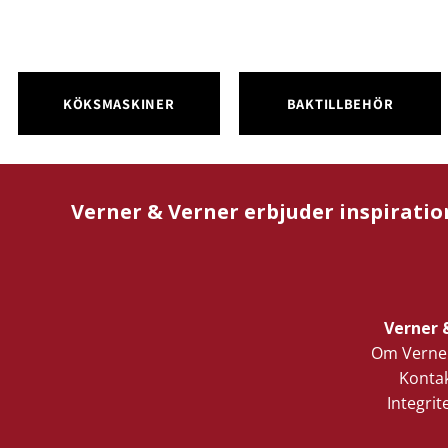
KÖKSMASKINER
BAKTILLBEHÖR
Verner & Verner erbjuder inspiratio
Verner 
Om Verner
Kontak
Integrit