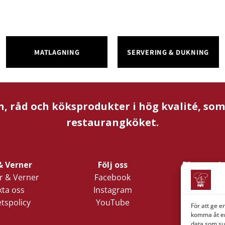
MATLAGNING
SERVERING & DUKNING
n, råd och köksprodukter i hög kvalité, so
restaurangköket.
& Verner
Följ oss
Företagsi
 & Verner
Facebook
Verner 
ta oss
Instagram
Nords
etspolicy
YouTube
Lilla Klädp
För att ge e
1
komma åt en
data som su