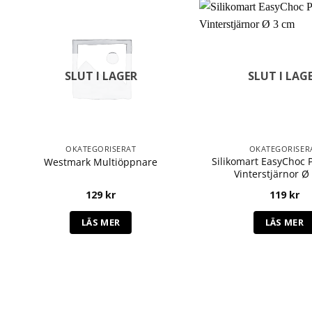
SLUT I LAGER
SLUT I LAG
OKATEGORISERAT
OKATEGORISER
Silikomart EasyChoc 
Westmark Multiöppnare
Vinterstjärnor Ø
129
kr
119
kr
LÄS MER
LÄS MER