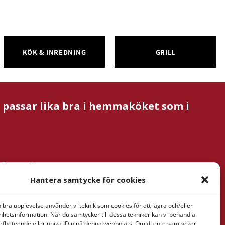
KÖK & INREDNING
GRILL
m passar lika bra i hemmaköket som i
nformation
& Verner
Hantera samtycke för cookies
tan AB
ressaregatan
n bra upplevelse använder vi teknik som cookies för att lagra och/eller
1
hetsinformation. När du samtycker till dessa tekniker kan vi behandla
rfbeteende eller unika ID:n på denna webbplats. Om du inte samtycker