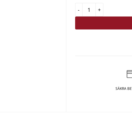
Exxent Träsked 28 cm 
SÄKRA B