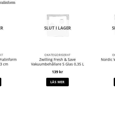
ER
SLUT I LAGER
S
AT
OKATEGORISERAT
O
Pralinform
Zwilling Fresh & Save
Nordic 
 3 cm
Vakuumbehållare S Glas 0,35 L
139
kr
LÄS MER