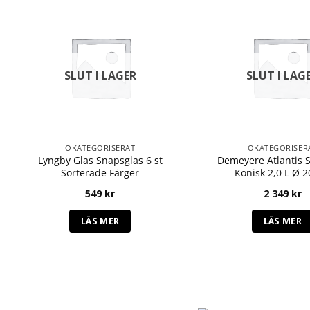
SLUT I LAGER
SLUT I LAG
OKATEGORISERAT
OKATEGORISER
Lyngby Glas Snapsglas 6 st
Demeyere Atlantis 
Sorterade Färger
Konisk 2,0 L Ø 
549
kr
2 349
kr
LÄS MER
LÄS MER