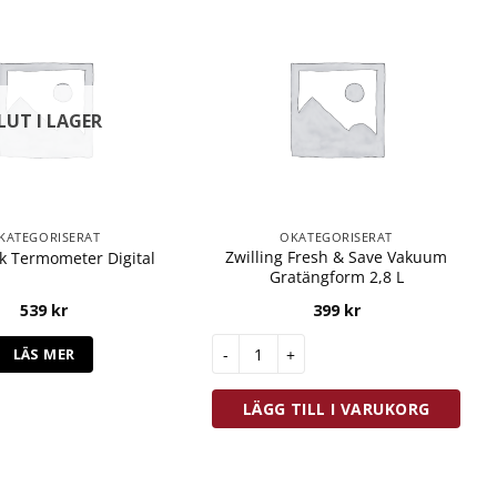
LUT I LAGER
KATEGORISERAT
OKATEGORISERAT
Zwilling Fresh & Save Vakuum
 Termometer Digital
Gratängform 2,8 L
539
kr
399
kr
Zwilling Fresh & Save Vakuum Gratän
LÄS MER
LÄGG TILL I VARUKORG