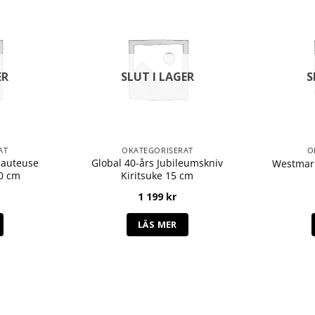
ER
SLUT I LAGER
S
AT
OKATEGORISERAT
O
Sauteuse
Global 40-års Jubileumskniv
Westmark
20 cm
Kiritsuke 15 cm
1 199
kr
LÄS MER