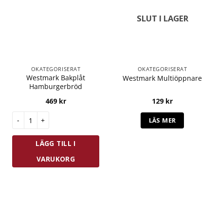
SLUT I LAGER
OKATEGORISERAT
OKATEGORISERAT
Westmark Bakplåt
Westmark Multiöppnare
Hamburgerbröd
469
kr
129
kr
Westmark Bakplåt Hamburgerbröd mängd
LÄS MER
LÄGG TILL I
VARUKORG