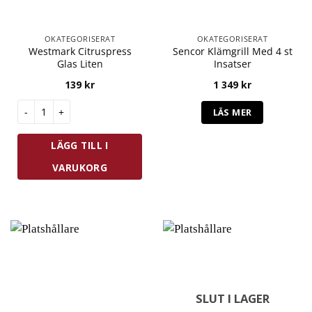
OKATEGORISERAT
OKATEGORISERAT
Westmark Citruspress
Sencor Klämgrill Med 4 st
Glas Liten
Insatser
139
kr
1 349
kr
Westmark Citruspress Glas Liten mängd
LÄS MER
LÄGG TILL I
VARUKORG
SLUT I LAGER