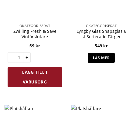
OKATEGORISERAT
OKATEGORISERAT
Zwilling Fresh & Save
Lyngby Glas Snapsglas 6
Vinförslutare
st Sorterade Färger
59
kr
549
kr
Zwilling Fresh & Save Vinförslutare mängd
LÄS MER
LÄGG TILL I
VARUKORG