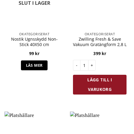
SLUT I LAGER
OKATEGORISERAT
OKATEGORISERAT
Nostik Ugnsskydd Non-
Zwilling Fresh & Save
Stick 40X50 cm
Vakuum Gratängform 2,8 L
99
kr
399
kr
Zwilling Fresh & Save Vakuum 
LÄS MER
LÄGG TILL I
VARUKORG