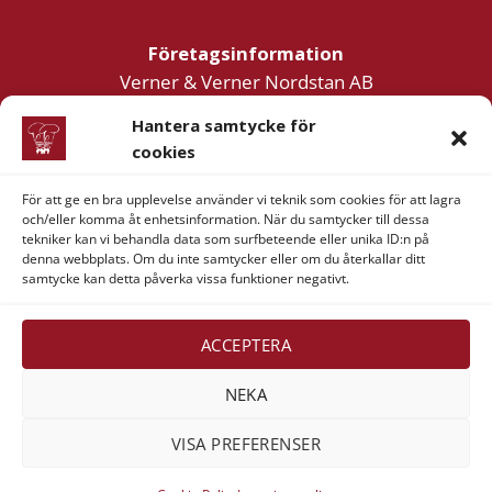
Företagsinformation
Verner & Verner Nordstan AB
Lilla Klädpressaregatan 11
Hantera samtycke för
411 05 Göteborg
cookies
För att ge en bra upplevelse använder vi teknik som cookies för att lagra
och/eller komma åt enhetsinformation. När du samtycker till dessa
tekniker kan vi behandla data som surfbeteende eller unika ID:n på
denna webbplats. Om du inte samtycker eller om du återkallar ditt
samtycke kan detta påverka vissa funktioner negativt.
Visa
MasterCard
American
Swish
Express
(SE)
Alla rättigheter reserverade 2026 ©
Verner & Verner
ACCEPTERA
Nordstan AB
NEKA
VISA PREFERENSER