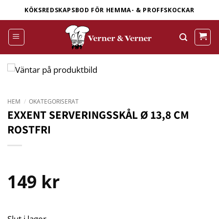
Skip
KÖKSREDSKAPSBOD FÖR HEMMA- & PROFFSKOCKAR
to
content
HEM
/
OKATEGORISERAT
EXXENT SERVERINGSSKÅL Ø 13,8 CM
ROSTFRI
149
kr
Slut i lager