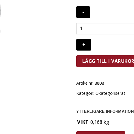
Exxent
Ösa
20
cl
Rostfri
mängd
LÄGG TILL I VARUKO
Artikelnr:
8808
Kategori:
Okategoriserat
YTTERLIGARE INFORMATION
VIKT
0,168 kg