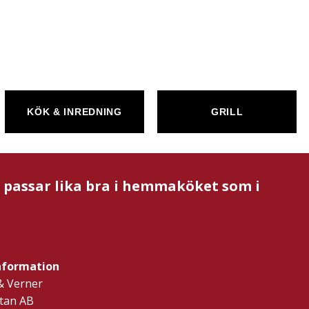
KÖK & INREDNING
GRILL
m passar lika bra i hemmaköket som i
nformation
& Verner
tan AB