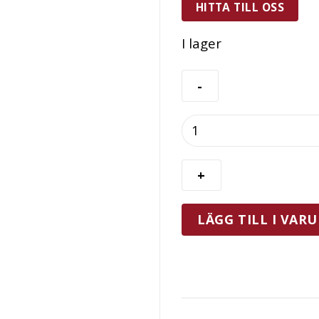
HITTA TILL OSS
I lager
Exxent
Ösa
20
cl
Rostfri
mängd
LÄGG TILL I VAR