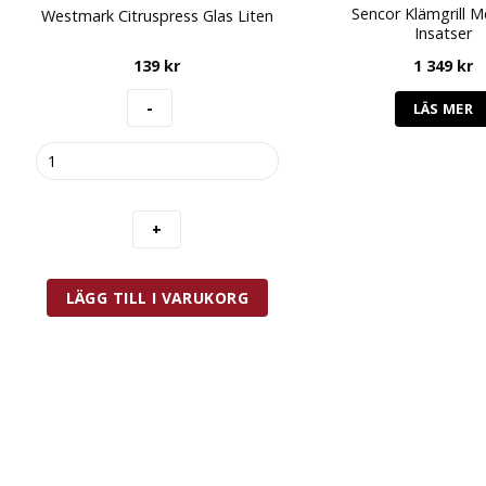
Sencor Klämgrill M
Westmark Citruspress Glas Liten
Insatser
139
kr
1 349
kr
LÄS MER
Westmark
Citruspress
Glas
Liten
mängd
LÄGG TILL I VARUKORG