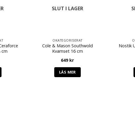
ER
SLUT I LAGER
S
AT
OKATEGORISERAT
O
Ceraforce
Cole & Mason Southwold
Nostik 
8 cm
Kvarnset 16 cm
649
kr
LÄS MER