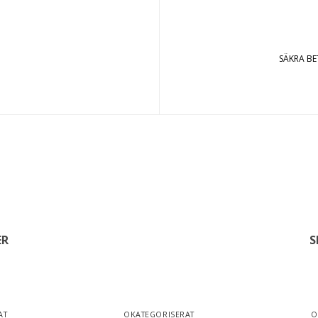
SÄKRA B
ER
S
AT
OKATEGORISERAT
O