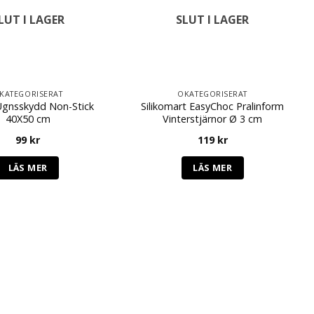
LUT I LAGER
SLUT I LAGER
KATEGORISERAT
OKATEGORISERAT
Ugnsskydd Non-Stick
Silikomart EasyChoc Pralinform
40X50 cm
Vinterstjärnor Ø 3 cm
99
kr
119
kr
LÄS MER
LÄS MER