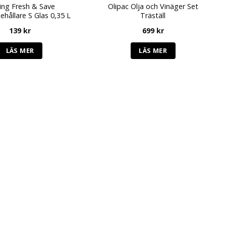
ling Fresh & Save
Olipac Olja och Vinäger Set
hållare S Glas 0,35 L
Träställ
139
kr
699
kr
LÄS MER
LÄS MER