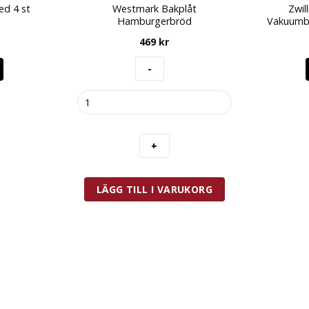
ed 4 st
Westmark Bakplåt
Zwil
Hamburgerbröd
Vakuumbe
469
kr
Westmark
Bakplåt
Hamburgerbröd
mängd
LÄGG TILL I VARUKORG