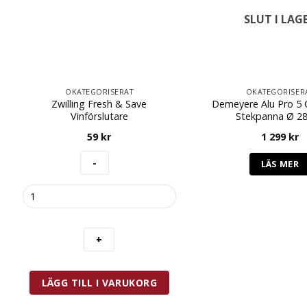
SLUT I LAG
OKATEGORISERAT
OKATEGORISER
Zwilling Fresh & Save
Demeyere Alu Pro 5 
Vinförslutare
Stekpanna Ø 2
59
kr
1 299
kr
LÄS MER
Zwilling
Fresh
&
Save
Vinförslutare
mängd
LÄGG TILL I VARUKORG