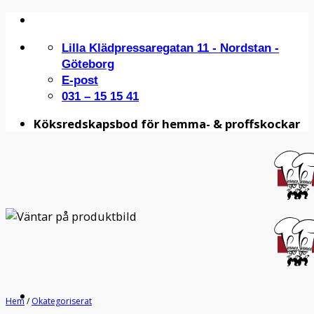
Skip
to
Lilla Klädpressaregatan 11 - Nordstan -
content
Göteborg
E-post
031 – 15 15 41
Köksredskapsbod för hemma- & proffskockar
Hem
/
Okategoriserat