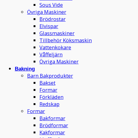
Sous Vide
Övriga Maskiner
Brödrostar
Elvispar
Glassmaskiner
Tillbehör Köksmaskin
Vattenkokare
Våffeljärn
Övriga Maskiner
Bakning
Barn Bakprodukter
Bakset
Formar
Förkläden
Redskap
Formar
Bakformar
Brödformar
Kakformar