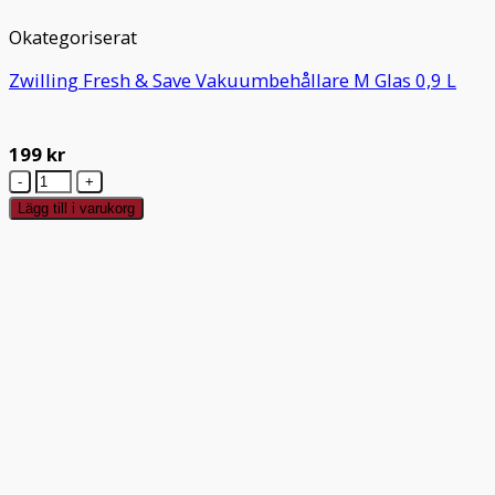
Okategoriserat
Zwilling Fresh & Save Vakuumbehållare M Glas 0,9 L
199
kr
Zwilling
Fresh
Lägg till i varukorg
&
Save
Vakuumbehållare
M
Glas
0,9
L
mängd