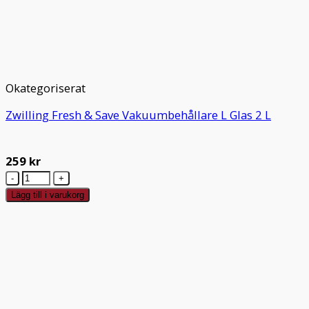
Okategoriserat
Zwilling Fresh & Save Vakuumbehållare L Glas 2 L
259
kr
Zwilling
Fresh
Lägg till i varukorg
&
Save
Vakuumbehållare
L
Glas
2
L