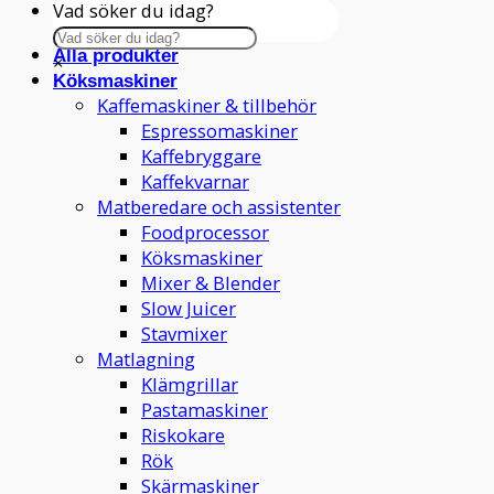
Vad söker du idag?
Alla produkter
×
Köksmaskiner
Kaffemaskiner & tillbehör
Espressomaskiner
Kaffebryggare
Kaffekvarnar
Matberedare och assistenter
Foodprocessor
Köksmaskiner
Mixer & Blender
Slow Juicer
Stavmixer
Matlagning
Klämgrillar
Pastamaskiner
Riskokare
Rök
Skärmaskiner