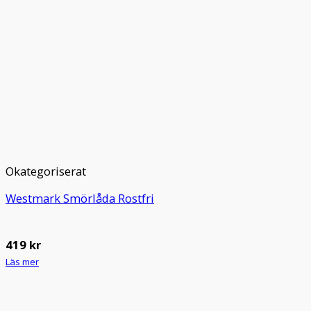
Okategoriserat
Westmark Smörlåda Rostfri
419
kr
Läs mer