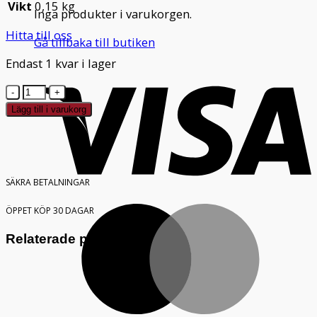
Vikt
0,15 kg
Inga produkter i varukorgen.
Hitta till oss
Gå tillbaka till butiken
Endast 1 kvar i lager
V
Exxent
Mosskopa
Lägg till i varukorg
1/16
L
Rostfri
mängd
SÄKRA BETALNINGAR
M
ÖPPET KÖP 30 DAGAR
Relaterade produkter