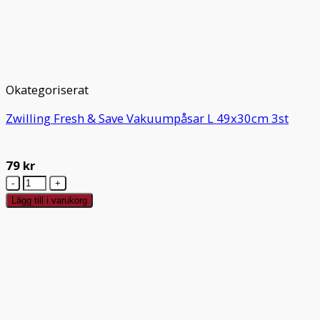
Okategoriserat
Zwilling Fresh & Save Vakuumpåsar L 49x30cm 3st
79
kr
Zwilling
Fresh
Lägg till i varukorg
&
Save
Vakuumpåsar
L
49x30cm
3st
mängd