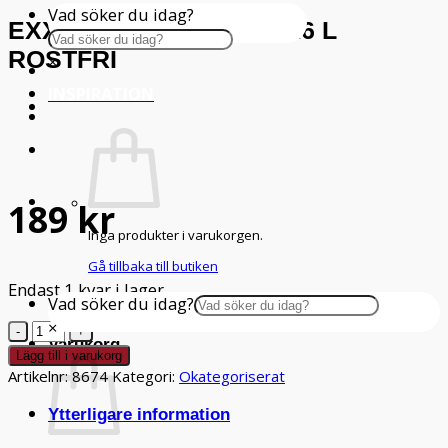
Vad söker du idag?
EXXENT MOSSKOPA 1/16 L
ROSTFRI
×
INSPIRATION
189
kr
Inga produkter i varukorgen.
Gå tillbaka till butiken
Endast 1 kvar i lager
Vad söker du idag?
×
Exxent
Varukorg
Mosskopa
Lägg till i varukorg
1/16
Artikelnr:
8674
Kategori:
Okategoriserat
L
Ytterligare information
Rostfri
mängd