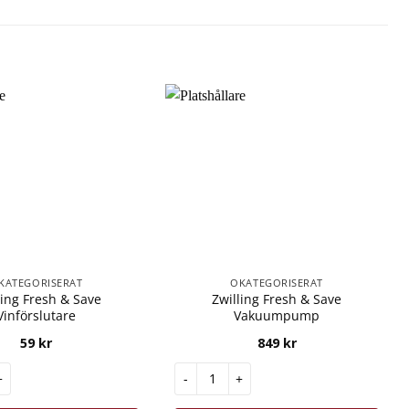
KATEGORISERAT
OKATEGORISERAT
ling Fresh & Save
Zwilling Fresh & Save
Vinförslutare
Vakuumpump
59
kr
849
kr
resh & Save Vinförslutare mängd
Zwilling Fresh & Save Vakuumpump m