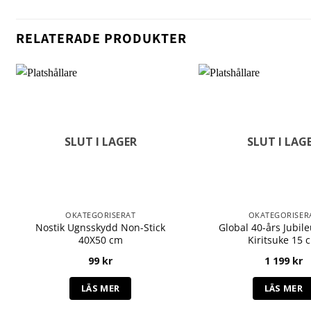
RELATERADE PRODUKTER
SLUT I LAGER
SLUT I LAG
OKATEGORISERAT
OKATEGORISER
Nostik Ugnsskydd Non-Stick
Global 40-års Jubil
40X50 cm
Kiritsuke 15 
99
kr
1 199
kr
LÄS MER
LÄS MER