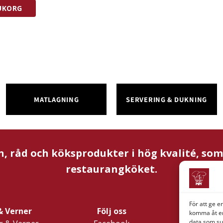
RUKORG
MATLAGNING
SERVERING & DUKNING
n, råd och köksprodukter i hög kvalité, so
restaurangköket.
För att ge e
& Verner
Följ oss
Företagsi
komma åt en
data som su