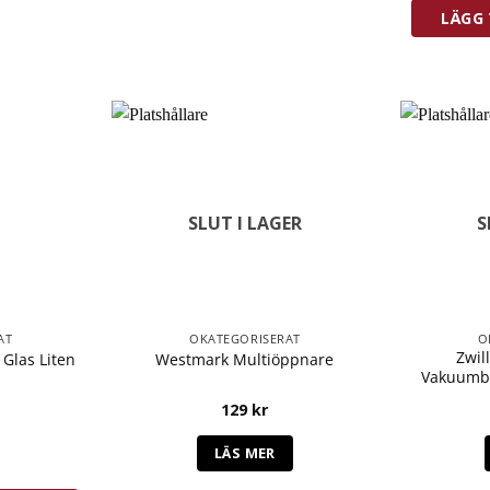
LÄGG 
SLUT I LAGER
S
AT
OKATEGORISERAT
O
Zwil
Glas Liten
Westmark Multiöppnare
Vakuumbe
129
kr
 Glas Liten mängd
LÄS MER