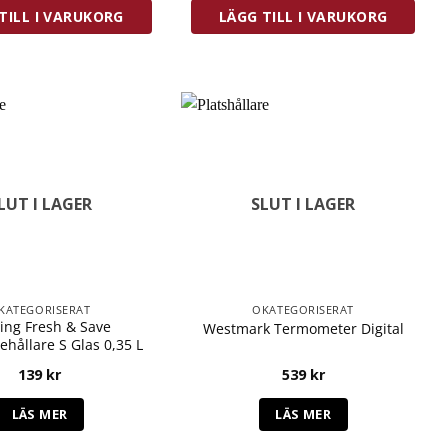
TILL I VARUKORG
LÄGG TILL I VARUKORG
LUT I LAGER
SLUT I LAGER
KATEGORISERAT
OKATEGORISERAT
ling Fresh & Save
Westmark Termometer Digital
hållare S Glas 0,35 L
139
kr
539
kr
LÄS MER
LÄS MER