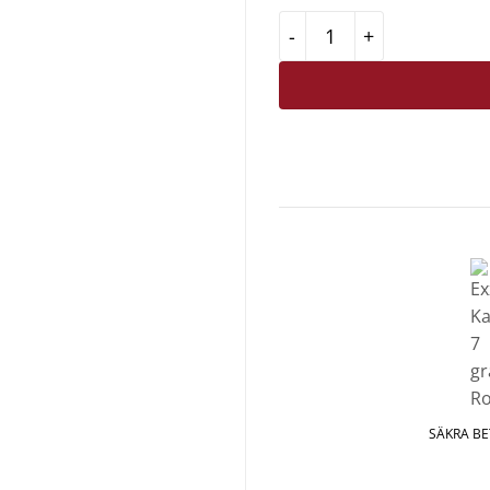
Exxent Kaffemått 7 gr
SÄKRA B