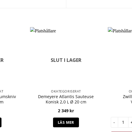
ER
SLUT I LAGER
AT
OKATEGORISERAT
O
eumskniv
Demeyere Atlantis Sauteuse
Zwil
cm
Konisk 2,0 L Ø 20 cm
2 349
kr
Zwilling F
LÄS MER