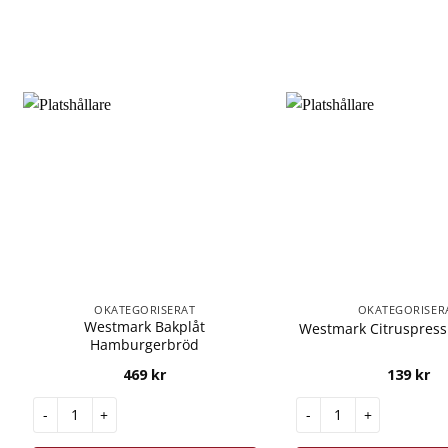
OKATEGORISERAT
OKATEGORISER
Westmark Bakplåt
Westmark Citruspress 
Hamburgerbröd
469
kr
139
kr
Westmark Bakplåt Hamburgerbröd mängd
Westmark Citruspress