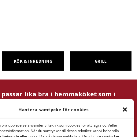
KÖK & INREDNING
GRILL
m passar lika bra i hemmaköket som i
Hantera samtycke för cookies
n bra upplevelse använder vi teknik som cookies för att lagra och/eller
nformation
hetsinformation. När du samtycker till dessa tekniker kan vi behandla
rfbeteende eller unika ID:n på denna webbplats. Om du inte samtycker