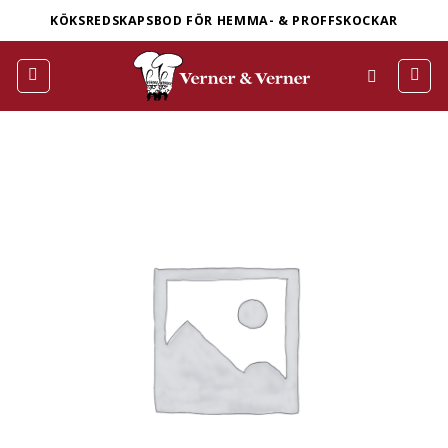
Skip
KÖKSREDSKAPSBOD FÖR HEMMA- & PROFFSKOCKAR
to
content