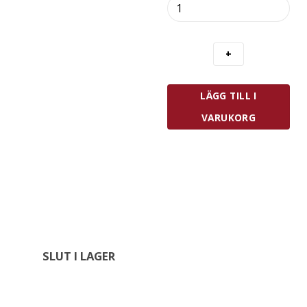
Zwilling
Fresh
&
Save
Vakuumpump
mängd
LÄGG TILL I
VARUKORG
SLUT I LAGER