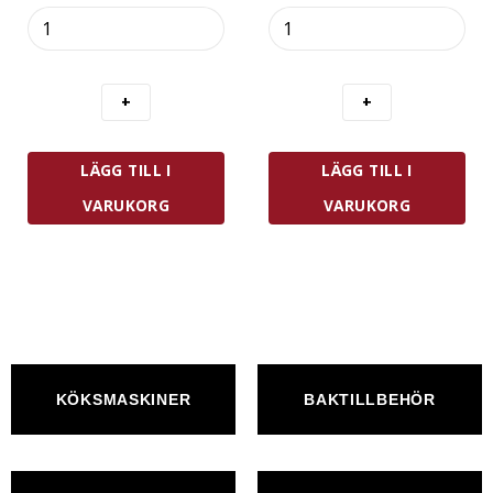
Zwilling
Westmark
Fresh
Bakplåt
&
Hamburgerbröd
Save
mängd
Vinförslutare
mängd
LÄGG TILL I
LÄGG TILL I
VARUKORG
VARUKORG
KÖKSMASKINER
BAKTILLBEHÖR