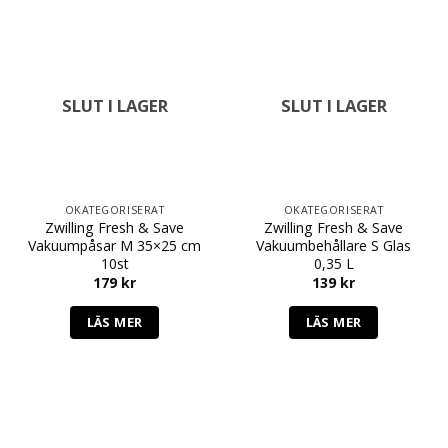
SLUT I LAGER
SLUT I LAGER
OKATEGORISERAT
OKATEGORISERAT
Zwilling Fresh & Save
Zwilling Fresh & Save
Vakuumpåsar M 35×25 cm
Vakuumbehållare S Glas
10st
0,35 L
179
kr
139
kr
LÄS MER
LÄS MER