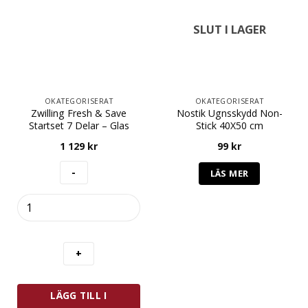
SLUT I LAGER
OKATEGORISERAT
OKATEGORISERAT
Zwilling Fresh & Save
Nostik Ugnsskydd Non-
Startset 7 Delar – Glas
Stick 40X50 cm
1 129
kr
99
kr
LÄS MER
Zwilling
Fresh
&
Save
Startset
7
Delar
LÄGG TILL I
-