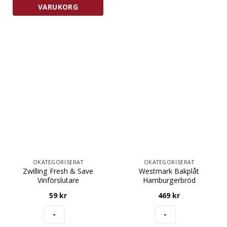
Glas
VARUKORG
mängd
OKATEGORISERAT
OKATEGORISERAT
Zwilling Fresh & Save
Westmark Bakplåt
Vinförslutare
Hamburgerbröd
59
kr
469
kr