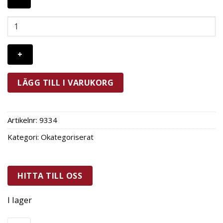
Exxent
Galant
Dessertsked
1
st
mängd
LÄGG TILL I VARUKORG
Artikelnr:
9334
Kategori:
Okategoriserat
HITTA TILL OSS
I lager