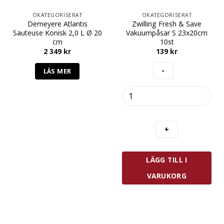
OKATEGORISERAT
OKATEGORISERAT
Demeyere Atlantis
Zwilling Fresh & Save
Sauteuse Konisk 2,0 L Ø 20
Vakuumpåsar S 23x20cm
cm
10st
2 349
kr
139
kr
LÄS MER
Zwilling
Fresh
&
Save
Vakuumpåsar
S
23x20cm
LÄGG TILL I
10st
mängd
VARUKORG