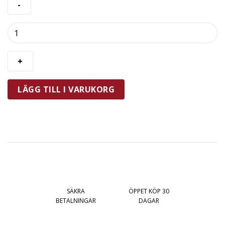
Exxent
Galant
Dessertsked
1
st
mängd
LÄGG TILL I VARUKORG
SÄKRA
ÖPPET KÖP 30
BETALNINGAR
DAGAR