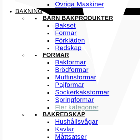
Övriga Maskiner
BAKNING
BARN BAKPRODUKTER
Bakset
Formar
Förkläden
Redskap
FORMAR
Bakformar
Brödformar
Muffinsformar
Pajformar
Sockerkaksformar
Springformar
Fler kategorier
BAKREDSKAP
Hushållsvågar
Kavlar
Måttsatser