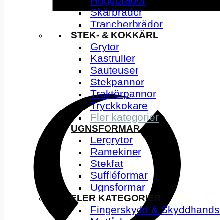
Huggbrädor
Skärbrädor
Trancherbrädor
STEK- & KOKKÄRL
Grytor
Kastruller
Sauteuser
Stekpannor
Traktörpannor
Tryckkokare
Fler kategorier
UGNSFORMAR
Lergrytor
Ramekiner
Stekfat
Suffléformar
Ugnsformar
FLER KATEGORIER
Fingerskydd & Skyddhands