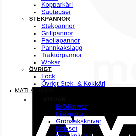
Kopparkärl
Sauteuser
STEKPANNOR
Stekpannor
Grillpannor
Paellapannor
Pannkakslagg
Traktörpannor
Wokar
ÖVRIGT
Lock
Övrigt Stek- & Kokkärl
MATLAGNING
KNIVAR
Brödknivar
Filéknivar
Grönsaksknivar
Knivset
Kockknivar