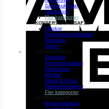
Santokuknivar
Skalknivar
Fler kategorier
KONSERVERA & SAFTA
Flaskor
Konserveringsburkar
Redskap
Saftsil
KÖKSREDSKAP
Durkslag
Konservöppnare
Mandoliner
Mortlar
Pasta & Pizza
Stektermometrar
Fler kategorier
SKÄRBRÄDOR
Brödskärbräda