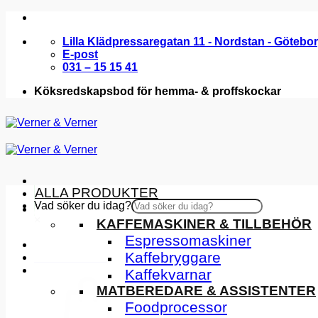
Skip
to
Lilla Klädpressaregatan 11 - Nordstan - Götebo
content
E-post
031 – 15 15 41
Köksredskapsbod för hemma- & proffskockar
ALLA PRODUKTER
Vad söker du idag?
KÖKSMASKINER
×
KAFFEMASKINER & TILLBEHÖR
Espressomaskiner
Kaffebryggare
INSPIRATION
Kaffekvarnar
MATBEREDARE & ASSISTENTER
Foodprocessor