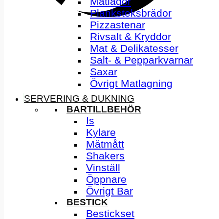
Matlådor
Planksteksbrädor
Pizzastenar
Rivsalt & Kryddor
Mat & Delikatesser
Salt- & Pepparkvarnar
Saxar
Övrigt Matlagning
SERVERING & DUKNING
BARTILLBEHÖR
Is
Kylare
Mätmått
Shakers
Vinställ
Öppnare
Övrigt Bar
BESTICK
Bestickset