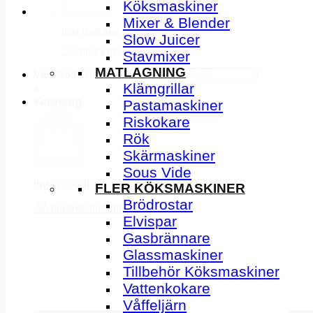
Köksmaskiner
Mixer & Blender
Inga produkter i varukorgen.
Slow Juicer
Gå tillbaka till butiken
Stavmixer
MATLAGNING
Vad söker du idag?
Klämgrillar
×
Varukorg
Pastamaskiner
Riskokare
Rök
Skärmaskiner
Sous Vide
Inga produkter i varukorgen.
FLER KÖKSMASKINER
Brödrostar
Gå tillbaka till butiken
Elvispar
Gasbrännare
Glassmaskiner
Tillbehör Köksmaskiner
Vattenkokare
Våffeljärn