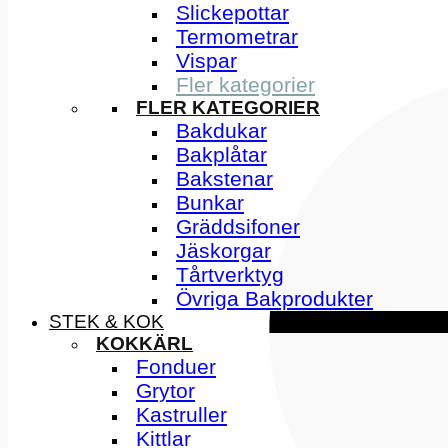
Slickepottar
Termometrar
Vispar
Fler kategorier
FLER KATEGORIER
Bakdukar
Bakplåtar
Bakstenar
Bunkar
Gräddsifoner
Jäskorgar
Tårtverktyg
Övriga Bakprodukter
STEK & KOK
KOKKÄRL
Fonduer
Grytor
Kastruller
Kittlar