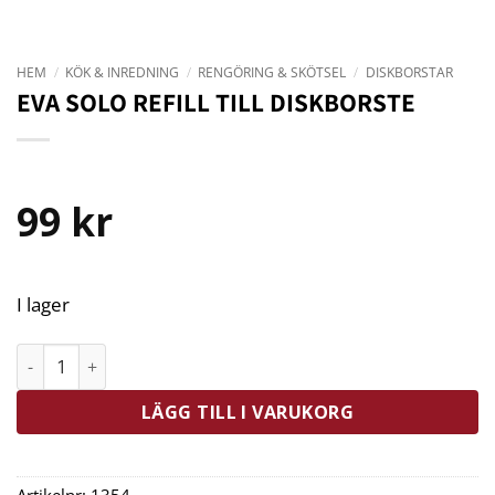
HEM
/
KÖK & INREDNING
/
RENGÖRING & SKÖTSEL
/
DISKBORSTAR
EVA SOLO REFILL TILL DISKBORSTE
99
kr
I lager
Eva Solo Refill Till Diskborste mängd
LÄGG TILL I VARUKORG