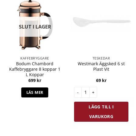
SLUT I LAGER
KAFFEBRYGGARE
TESKEDAR
Bodum Chambord
Westmark Äggsked 6 st
Kaffebryggare 8 koppar 1
Plast Vit
L Koppar
699
kr
69
kr
Westmark Äggsked 6 st Plast 
LÄS MER
LÄGG TILL I
VARUKORG