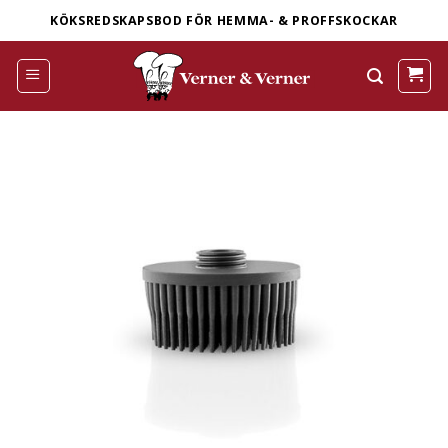
Skip
KÖKSREDSKAPSBOD FÖR HEMMA- & PROFFSKOCKAR
to
content