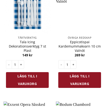
TÅRTVERKTYG
ÖVRIGA REDSKAP
Tala Icing
Eppicotispai
Dekorationsverktyg 7 st
Kardemummakvarn 10 cm
Plast
Valnöt
149
kr
269
kr
Tala Icing Dekorationsverktyg 7 st Plast mängd
Eppicotispai Kardemummakvar
LÄGG TILL I
LÄGG TILL I
VARUKORG
VARUKORG