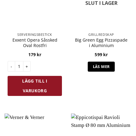
SLUT I LAGER
SERVERINGSBESTICK
GRILLREDSKAP
Exxent Opera Såssked
Big Green Egg Pizzaspade
Oval Rostfri
i Aluminium
179
kr
599
kr
Exxent Opera Såssked Oval Rostfri mängd
LÄS MER
LÄGG TILL I
VARUKORG