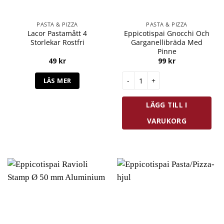
PASTA & PIZZA
PASTA & PIZZA
Lacor Pastamått 4
Eppicotispai Gnocchi Och
Storlekar Rostfri
Garganellibräda Med
Pinne
49
kr
99
kr
Eppicotispai Gnocchi Och Gar
LÄS MER
LÄGG TILL I
VARUKORG