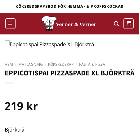
Skip
KÖKSREDSKAPSBOD FÖR HEMMA- & PROFFSKOCKAR
to
content
HEM
/
MATLAGNING
/
KÖKSREDSKAP
/
PASTA & PIZZA
EPPICOTISPAI PIZZASPADE XL BJÖRKTRÄ
219
kr
Björkträ