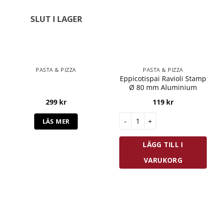
SLUT I LAGER
PASTA & PIZZA
PASTA & PIZZA
Eppicotispai Ravioli Stamp
Ø 80 mm Aluminium
299
kr
119
kr
Eppicotispai Ravioli Stamp Ø
LÄS MER
LÄGG TILL I
VARUKORG