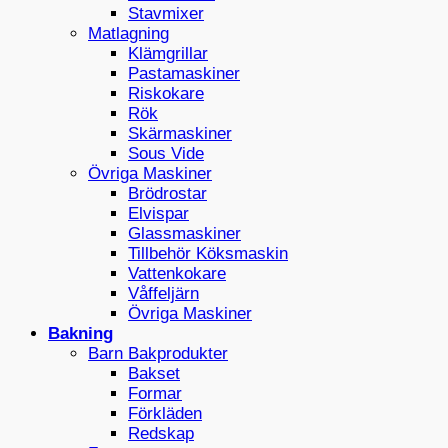
Stavmixer
Matlagning
Klämgrillar
Pastamaskiner
Riskokare
Rök
Skärmaskiner
Sous Vide
Övriga Maskiner
Brödrostar
Elvispar
Glassmaskiner
Tillbehör Köksmaskin
Vattenkokare
Våffeljärn
Övriga Maskiner
Bakning
Barn Bakprodukter
Bakset
Formar
Förkläden
Redskap