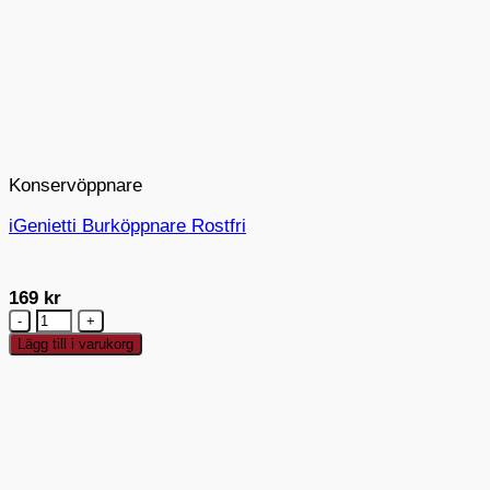
Konservöppnare
iGenietti Burköppnare Rostfri
169
kr
iGenietti
Burköppnare
Lägg till i varukorg
Rostfri
mängd