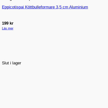
Eppicotispai Köttbulleformare 3,5 cm Aluminium
199
kr
Läs mer
Slut i lager