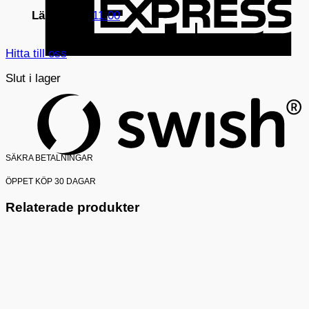
Längd
11.00
Hitta till oss
S
Slut i lager
(
SÄKRA BETALNINGAR
ÖPPET KÖP 30 DAGAR
Relaterade produkter