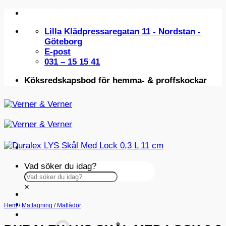
Skip
to
Lilla Klädpressaregatan 11 - Nordstan -
content
Göteborg
E-post
031 – 15 15 41
Köksredskapsbod för hemma- & proffskockar
Vad söker du idag?
×
INSPIRATION
Hem
/
Matlagning
/
Matlådor