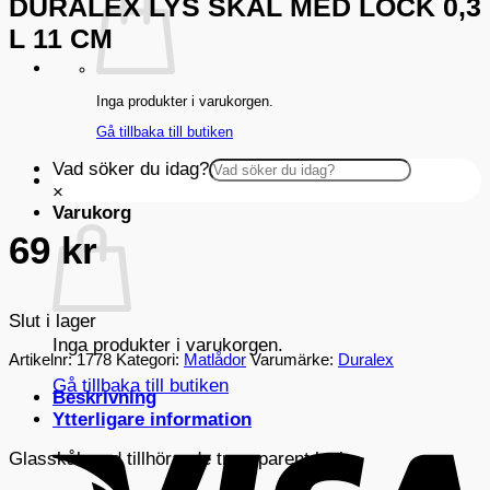
DURALEX LYS SKÅL MED LOCK 0,3
L 11 CM
Inga produkter i varukorgen.
Gå tillbaka till butiken
Vad söker du idag?
×
Varukorg
69
kr
Slut i lager
Inga produkter i varukorgen.
Artikelnr:
1778
Kategori:
Matlådor
Varumärke:
Duralex
Gå tillbaka till butiken
Beskrivning
Ytterligare information
V
Glasskål med tillhörande transparent lock.