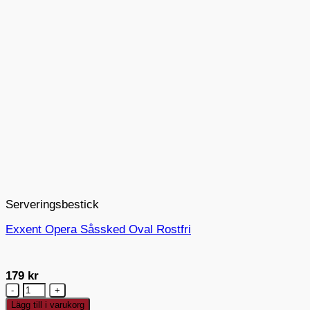
Serveringsbestick
Exxent Opera Såssked Oval Rostfri
179
kr
Exxent
Opera
Lägg till i varukorg