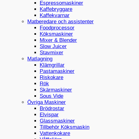
Espressomaskiner
Kaffebryggare
Kaffekvarnar
Matberedare och assistenter
Foodprocessor
Köksmaskiner
Mixer & Blender
Slow Juicer
Stavmixer
Matlagning
Klämgrillar
Pastamaskiner
Riskokare
Rök
Skärmaskiner
Sous Vide
Övriga Maskiner
Brödrostar
Elvispar
Glassmaskiner
Tillbehör Köksmaskin
Vattenkokare