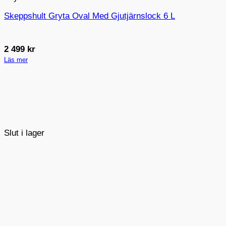
Skeppshult Gryta Oval Med Gjutjärnslock 6 L
2 499
kr
Läs mer
Slut i lager