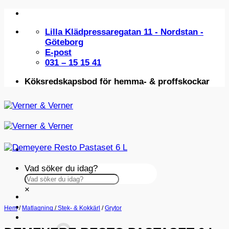
Skip
to
Lilla Klädpressaregatan 11 - Nordstan -
content
Göteborg
E-post
031 – 15 15 41
Köksredskapsbod för hemma- & proffskockar
Vad söker du idag?
×
INSPIRATION
Hem
/
Matlagning
/
Stek- & Kokkärl
/
Grytor