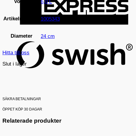
Volym
6,0 L
Artikelnummer
1005343
S
(
Diameter
24 cm
Hitta till oss
Slut i lager
SÄKRA BETALNINGAR
ÖPPET KÖP 30 DAGAR
Relaterade produkter