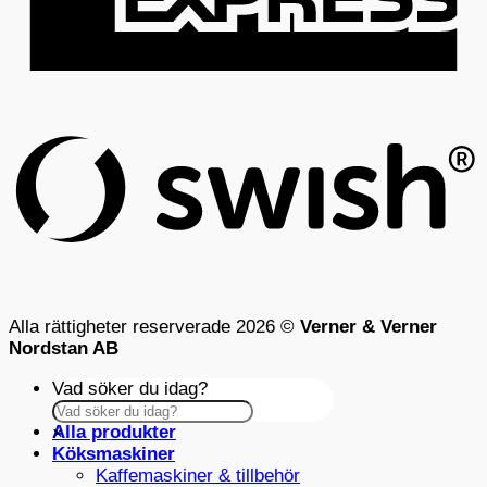
S
(
Alla rättigheter reserverade 2026 ©
Verner & Verner
Nordstan AB
Vad söker du idag?
Alla produkter
×
Köksmaskiner
Kaffemaskiner & tillbehör