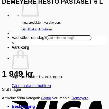
DEMEYERE RESTO PASTASET 6 L
Inga produkter i varukorgen.
Gå tillbaka till butiken
Vad söker du idag?
×
Varukorg
1 949
kr
Inga produkter i varukorgen.
Gå tillbaka till butiken
Slut i lager
V
Artikelnr:
5984
Kategori:
Grytor
Varumärke:
Demeyere
Beskrivning