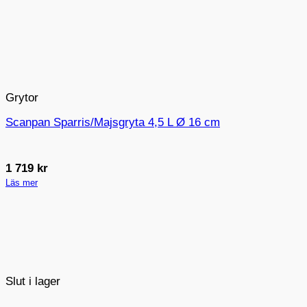
Grytor
Scanpan Sparris/Majsgryta 4,5 L Ø 16 cm
1 719
kr
Läs mer
Slut i lager