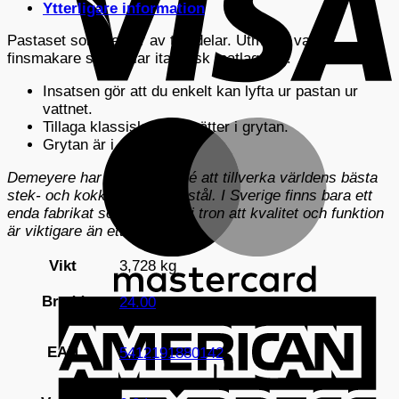
Ytterligare information
Pastaset som består av två delar. Utmärkt val för
finsmakare som gillar italiensk matlagning!
Insatsen gör att du enkelt kan lyfta ur pastan ur
vattnet.
M
Tillaga klassiska pastarätter i grytan.
Grytan är i rostfritt stål.
Demeyere har som affärsidé att tillverka världens bästa
stek- och kokkärl i rostfritt stål. I Sverige finns bara ett
enda fabrikat som står fast i tron att kvalitet och funktion
är viktigare än ett lågt pris.
Vikt
3,728 kg
Bredd
24.00
A
E
EAN
5412191880142