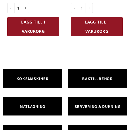
Demeyere Resto Sås/mjölkkastrull Hög mängd
Samuel Groves Kastrull m. Lock 
LÄGG TILL I
LÄGG TILL I
VARUKORG
VARUKORG
KÖKSMASKINER
BAKTILLBEHÖR
MATLAGNING
SERVERING & DUKNING