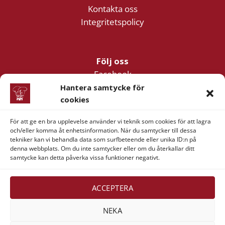
Kontakta oss
Integritetspolicy
Följ oss
Facebook
Instagram
Hantera samtycke för
YouTube
cookies
För att ge en bra upplevelse använder vi teknik som cookies för att lagra
och/eller komma åt enhetsinformation. När du samtycker till dessa
Företagsinformation
tekniker kan vi behandla data som surfbeteende eller unika ID:n på
denna webbplats. Om du inte samtycker eller om du återkallar ditt
Verner & Verner Nordstan AB
samtycke kan detta påverka vissa funktioner negativt.
Lilla Klädpressaregatan 11
411 05 Göteborg
ACCEPTERA
NEKA