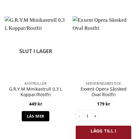
SLUT I LAGER
KASTRULLER
SERVERINGSBESTICK
G.R.Y.M Minikastrull 0,3 L
Exxent Opera Såssked
Koppar/Rostfri
Oval Rostfri
449
kr
179
kr
Exxent Opera Såssked Oval Ro
LÄS MER
LÄGG TILL I