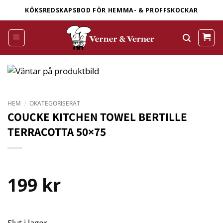
Skip
KÖKSREDSKAPSBOD FÖR HEMMA- & PROFFSKOCKAR
to
content
HEM
/
OKATEGORISERAT
COUCKE KITCHEN TOWEL BERTILLE
TERRACOTTA 50×75
199
kr
Slut i lager