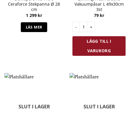
Ceraforce Stekpanna Ø 28
Vakuumpåsar L 49x30cm
cm
3st
1 299
kr
79
kr
Zwilling Fresh & Save Vakuump
LÄS MER
LÄGG TILL I
VARUKORG
SLUT I LAGER
SLUT I LAGER