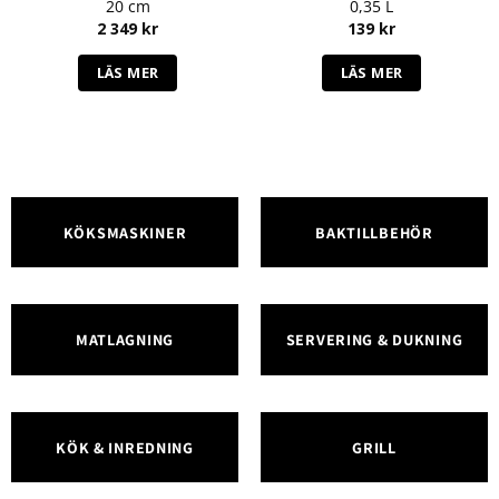
20 cm
0,35 L
2 349
kr
139
kr
LÄS MER
LÄS MER
KÖKSMASKINER
BAKTILLBEHÖR
MATLAGNING
SERVERING & DUKNING
KÖK & INREDNING
GRILL