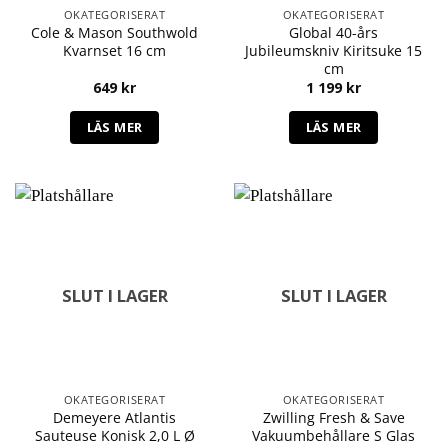
OKATEGORISERAT
OKATEGORISERAT
Cole & Mason Southwold
Global 40-års
Kvarnset 16 cm
Jubileumskniv Kiritsuke 15
cm
649
kr
1 199
kr
LÄS MER
LÄS MER
SLUT I LAGER
SLUT I LAGER
OKATEGORISERAT
OKATEGORISERAT
Demeyere Atlantis
Zwilling Fresh & Save
Sauteuse Konisk 2,0 L Ø
Vakuumbehållare S Glas