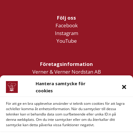
Följ oss
Facebook
Instagram
YouTube
Företagsinformation
Verner & Verner Nordstan AB
Lilla Klädpressaregatan 11
Hantera samtycke för
411 05 Göteborg
cookies
För att ge en bra upplevelse använder vi teknik som cookies för att lagra
och/eller komma åt enhetsinformation. När du samtycker till dessa
tekniker kan vi behandla data som surfbeteende eller unika ID:n på
denna webbplats. Om du inte samtycker eller om du återkallar ditt
samtycke kan detta påverka vissa funktioner negativt.
Visa
MasterCard
American
Swish
Express
(SE)