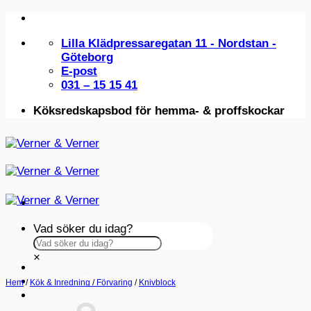
Skip
to
Lilla Klädpressaregatan 11 - Nordstan -
content
Göteborg
E-post
031 – 15 15 41
Köksredskapsbod för hemma- & proffskockar
Vad söker du idag?
×
INSPIRATION
Hem
/
Kök & Inredning
/
Förvaring
/
Knivblock