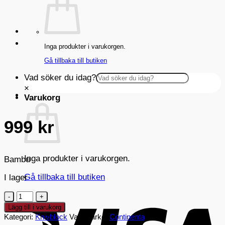
Inga produkter i varukorgen.
Gå tillbaka till butiken
Vad söker du idag?
×
Varukorg
999
kr
Inga produkter i varukorgen.
Bambu
Gå tillbaka till butiken
I lager
V
Antal
Lägg till i varukorg
Kategori:
Knivblock
Varumärke:
Continenta