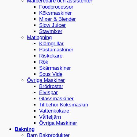
Matberedare och assistenter
Foodprocessor
Köksmaskiner
Mixer & Blender
Slow Juicer
Stavmixer
Matlagning
Klämgrillar
Pastamaskiner
Riskokare
Rök
Skärmaskiner
Sous Vide
Övriga Maskiner
Brödrostar
Elvispar
Glassmaskiner
Tillbehör Köksmaskin
Vattenkokare
Våffeljärn
Övriga Maskiner
Bakning
Barn Bakprodukter