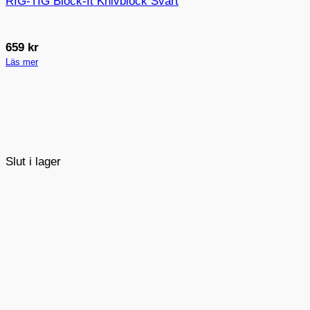
RIG-TIG Block-It Knivblock Svart
659
kr
Läs mer
Slut i lager