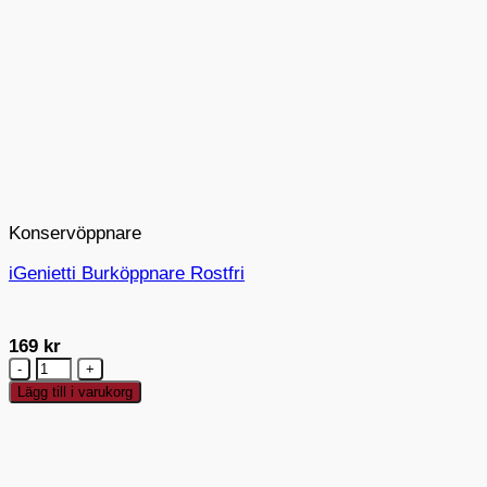
Konservöppnare
iGenietti Burköppnare Rostfri
169
kr
iGenietti
Burköppnare
Lägg till i varukorg
Rostfri
mängd