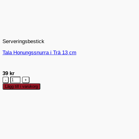
Serveringsbestick
Tala Honungssnurra i Trä 13 cm
39
kr
Tala
Honungssnurra
Lägg till i varukorg
i
Trä
13
cm
mängd