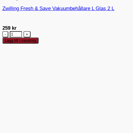
Zwilling Fresh & Save Vakuumbehållare L Glas 2 L
259
kr
Zwilling
Fresh
Lägg till i varukorg
&
Save
Vakuumbehållare
L
Glas
2
L
mängd