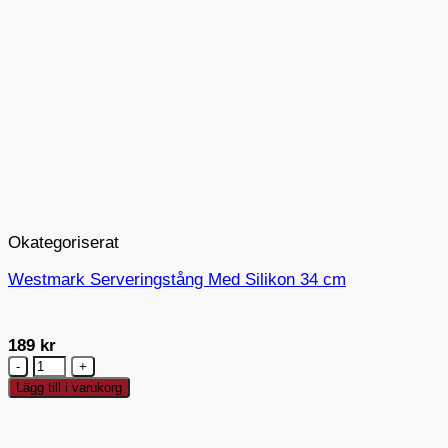
Okategoriserat
Westmark Serveringstång Med Silikon 34 cm
189
kr
Westmark
Serveringstång
Lägg till i varukorg
Med
Silikon
34