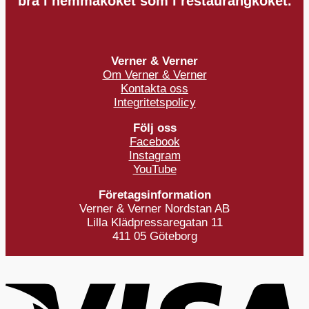
bra i hemmaköket som i restaurangköket.
Verner & Verner
Om Verner & Verner
Kontakta oss
Integritetspolicy
Följ oss
Facebook
Instagram
YouTube
Företagsinformation
Verner & Verner Nordstan AB
Lilla Klädpressaregatan 11
411 05 Göteborg
V