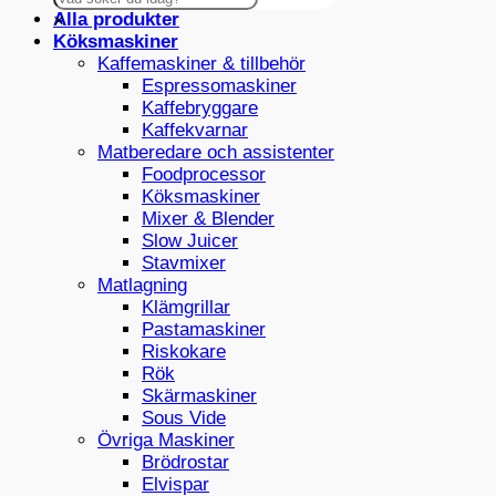
Alla produkter
×
Köksmaskiner
Kaffemaskiner & tillbehör
Espressomaskiner
Kaffebryggare
Kaffekvarnar
Matberedare och assistenter
Foodprocessor
Köksmaskiner
Mixer & Blender
Slow Juicer
Stavmixer
Matlagning
Klämgrillar
Pastamaskiner
Riskokare
Rök
Skärmaskiner
Sous Vide
Övriga Maskiner
Brödrostar
Elvispar