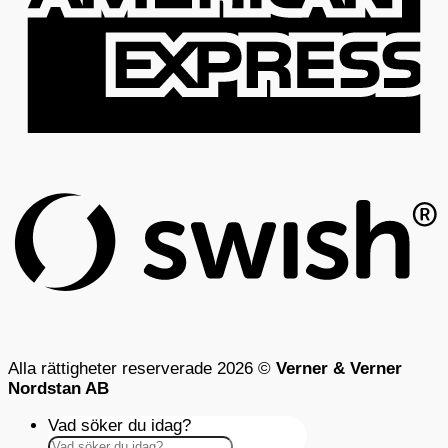
S
(
Alla rättigheter reserverade 2026 ©
Verner & Verner
Nordstan AB
Vad söker du idag?