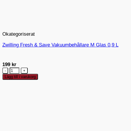
Okategoriserat
Zwilling Fresh & Save Vakuumbehållare M Glas 0,9 L
199
kr
Zwilling
Fresh
Lägg till i varukorg
&
Save
Vakuumbehållare
M
Glas
0,9
L
mängd