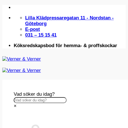
Skip
to
Lilla Klädpressaregatan 11 - Nordstan -
content
Göteborg
E-post
031 – 15 15 41
Köksredskapsbod för hemma- & proffskockar
Vad söker du idag?
×
INSPIRATION