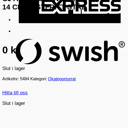
14 CM ROSTFRITT STÅL
S
(
0
kr
Slut i lager
Artikelnr:
5484
Kategori:
Okategoriserat
Hitta till oss
Slut i lager