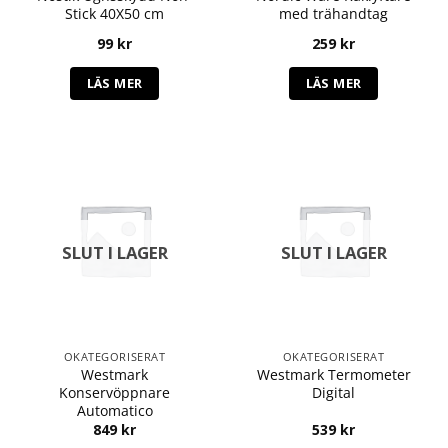
Stick 40X50 cm
med trähandtag
99
kr
259
kr
LÄS MER
LÄS MER
SLUT I LAGER
SLUT I LAGER
OKATEGORISERAT
OKATEGORISERAT
Westmark
Westmark Termometer
Konservöppnare
Digital
Automatico
849
kr
539
kr