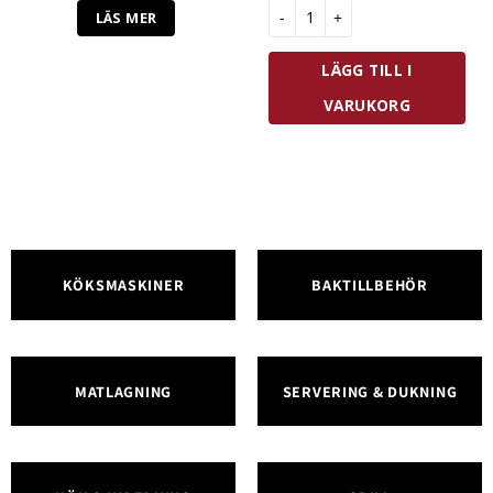
Zwilling Fresh & Save Vakuum 
LÄS MER
LÄGG TILL I
VARUKORG
KÖKSMASKINER
BAKTILLBEHÖR
MATLAGNING
SERVERING & DUKNING