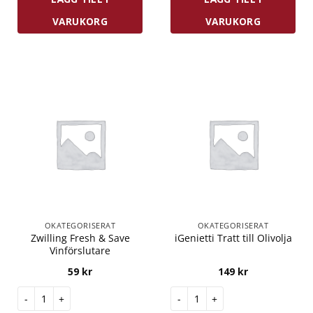
VARUKORG
VARUKORG
OKATEGORISERAT
OKATEGORISERAT
Zwilling Fresh & Save
iGenietti Tratt till Olivolja
Vinförslutare
59
kr
149
kr
Zwilling Fresh & Save Vinförslutare mängd
iGenietti Tratt till Olivolja m