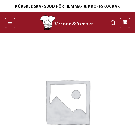
Skip
KÖKSREDSKAPSBOD FÖR HEMMA- & PROFFSKOCKAR
to
content