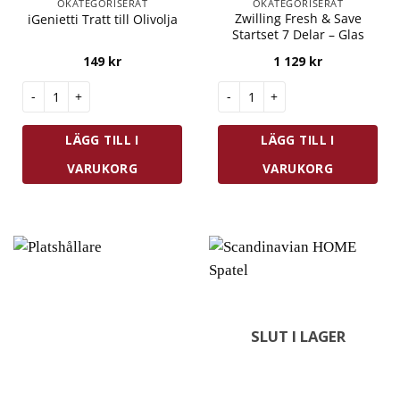
OKATEGORISERAT
OKATEGORISERAT
Zwilling Fresh & Save
iGenietti Tratt till Olivolja
Startset 7 Delar – Glas
149
kr
1 129
kr
iGenietti Tratt till Olivolja mängd
Zwilling Fresh & Save Startset 
LÄGG TILL I
LÄGG TILL I
VARUKORG
VARUKORG
SLUT I LAGER