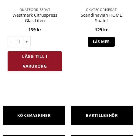
OKATEGORISERAT
OKATEGORISERAT
Westmark Citruspress
Scandinavian HOME
Glas Liten
Spatel
139
kr
129
kr
Westmark Citruspress Glas Liten mängd
LÄS MER
LÄGG TILL I
VARUKORG
KÖKSMASKINER
BAKTILLBEHÖR