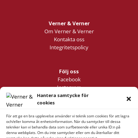
Verner & Verner
Om Verner & Verner
Kontakta oss
Integritetspolicy
Följ oss
Facebook
Instagram
YouTube
Hantera samtycke för
cookies
För att ge en bra upplevelse använder vi teknik som cookies för att lagra
Företagsinformation
och/eller komma åt enhetsinformation. När du samtycker till dessa
Verner & Verner Nordstan AB
tekniker kan vi behandla data som surfbeteende eller unika ID:n på
denna webbplats. Om du inte samtycker eller om du återkallar ditt
Lilla Klädpressaregatan 11