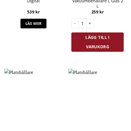
Digital
Vakuumbehållare L Glas 2
L
539
kr
259
kr
Zwilling Fresh & Save Vakuumbe
LÄS MER
LÄGG TILL I
VARUKORG