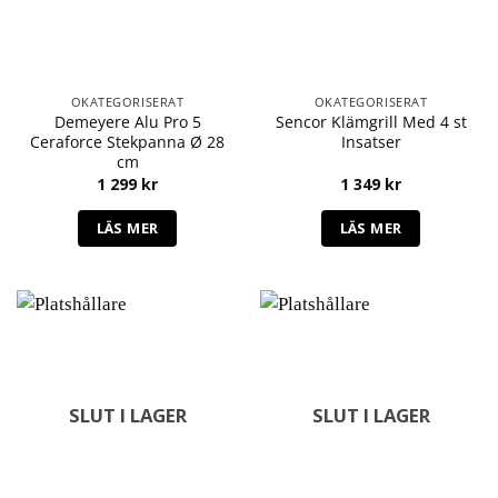
OKATEGORISERAT
OKATEGORISERAT
Demeyere Alu Pro 5
Sencor Klämgrill Med 4 st
Ceraforce Stekpanna Ø 28
Insatser
cm
1 299
kr
1 349
kr
LÄS MER
LÄS MER
SLUT I LAGER
SLUT I LAGER