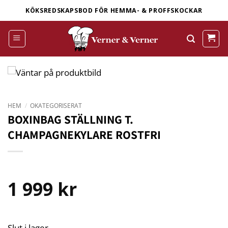
Skip
KÖKSREDSKAPSBOD FÖR HEMMA- & PROFFSKOCKAR
to
content
HEM
/
OKATEGORISERAT
BOXINBAG STÄLLNING T.
CHAMPAGNEKYLARE ROSTFRI
1 999
kr
Slut i lager