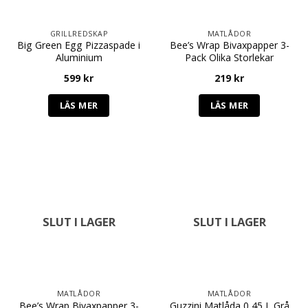
GRILLREDSKAP
MATLÅDOR
Big Green Egg Pizzaspade i
Bee’s Wrap Bivaxpapper 3-
Aluminium
Pack Olika Storlekar
599
kr
219
kr
LÄS MER
LÄS MER
SLUT I LAGER
SLUT I LAGER
MATLÅDOR
MATLÅDOR
Bee’s Wrap Bivaxpapper 3-
Guzzini Matlåda 0,45 L Grå