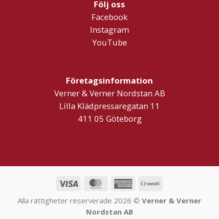
Följ oss
Facebook
Instagram
YouTube
Företagsinformation
Verner & Verner Nordstan AB
Lilla Klädpressaregatan 11
411 05 Göteborg
Visa
MasterCard
American
Swish
Express
(SE)
Alla rättigheter reserverade 2026 ©
Verner & Verner
Nordstan AB