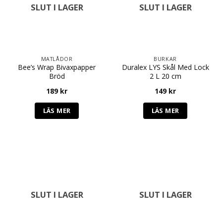
SLUT I LAGER
SLUT I LAGER
MATLÅDOR
BURKAR
Bee’s Wrap Bivaxpapper
Duralex LYS Skål Med Lock
Bröd
2 L 20 cm
189
kr
149
kr
LÄS MER
LÄS MER
SLUT I LAGER
SLUT I LAGER