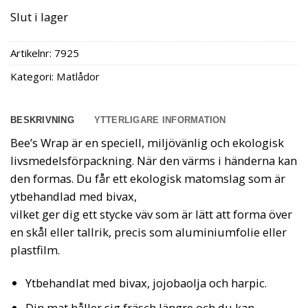
Slut i lager
Artikelnr:
7925
Kategori:
Matlådor
BESKRIVNING
YTTERLIGARE INFORMATION
Bee’s Wrap är en speciell, miljövänlig och ekologisk
livsmedelsförpackning. När den värms i händerna kan
den formas. Du får ett ekologisk matomslag som är
ytbehandlad med bivax,
vilket ger dig ett stycke väv som är lätt att forma över
en skål eller tallrik, precis som aluminiumfolie eller
plastfilm.
Ytbehandlat med bivax, jojobaolja och harpic.
Din mat håller sig fräsch längre och du kan