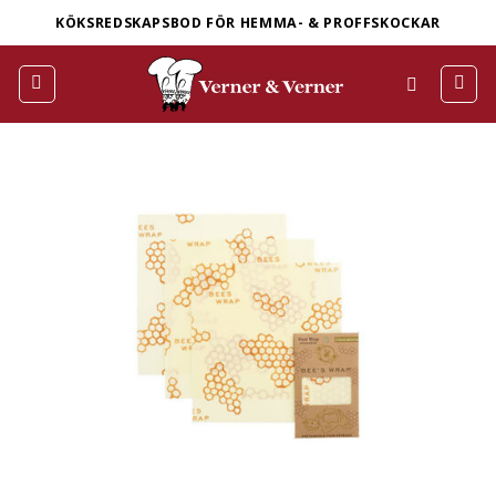
Skip
KÖKSREDSKAPSBOD FÖR HEMMA- & PROFFSKOCKAR
to
content