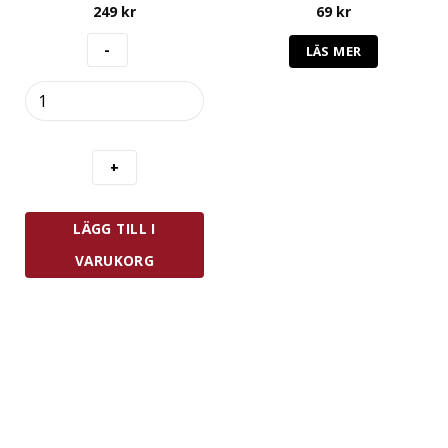
249
kr
69
kr
LÄS MER
Eppicotispai
Pizzaskärare
10
cm
mängd
LÄGG TILL I
VARUKORG