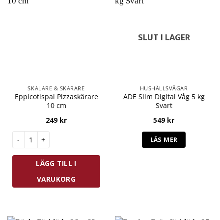
SLUT I LAGER
SKALARE & SKÄRARE
HUSHÅLLSVÅGAR
Eppicotispai Pizzaskärare
ADE Slim Digital Våg 5 kg
10 cm
Svart
249
kr
549
kr
Eppicotispai Pizzaskärare 10 cm mängd
LÄS MER
LÄGG TILL I
VARUKORG