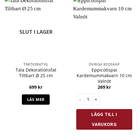
SLUT I LAGER
TÅRTVERKTYG
ÖVRIGA REDSKAP
Tala Dekorationsfat
Eppicotispai
Tiltbart Ø 25 cm
Kardemummakvarn 10 cm
Valnöt
699
kr
269
kr
Eppicotispai Kardemummakvar
LÄS MER
LÄGG TILL I
VARUKORG