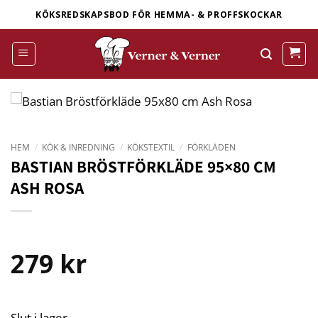
Skip
KÖKSREDSKAPSBOD FÖR HEMMA- & PROFFSKOCKAR
to
content
HEM
/
KÖK & INREDNING
/
KÖKSTEXTIL
/
FÖRKLÄDEN
BASTIAN BRÖSTFÖRKLÄDE 95×80 CM
ASH ROSA
279
kr
Slut i lager