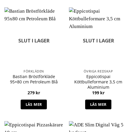
SLUT I LAGER
SLUT I LAGER
FÖRKLÄDEN
ÖVRIGA REDSKAP
Bastian Bröstförkläde
Eppicotispai
95×80 cm Petroleum Blå
Köttbulleformare 3,5 cm
Aluminium
279
kr
199
kr
LÄS MER
LÄS MER