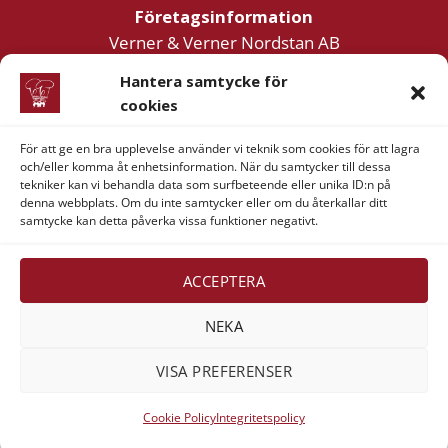
Företagsinformation
Verner & Verner Nordstan AB
Lilla Klädpressaregatan 11
Hantera samtycke för
411 05 Göteborg
cookies
För att ge en bra upplevelse använder vi teknik som cookies för att lagra
och/eller komma åt enhetsinformation. När du samtycker till dessa
tekniker kan vi behandla data som surfbeteende eller unika ID:n på
denna webbplats. Om du inte samtycker eller om du återkallar ditt
samtycke kan detta påverka vissa funktioner negativt.
Visa
MasterCard
American
Swish
Express
(SE)
Alla rättigheter reserverade 2026 ©
Verner & Verner
ACCEPTERA
Nordstan AB
NEKA
VISA PREFERENSER
Cookie Policy
Integritetspolicy