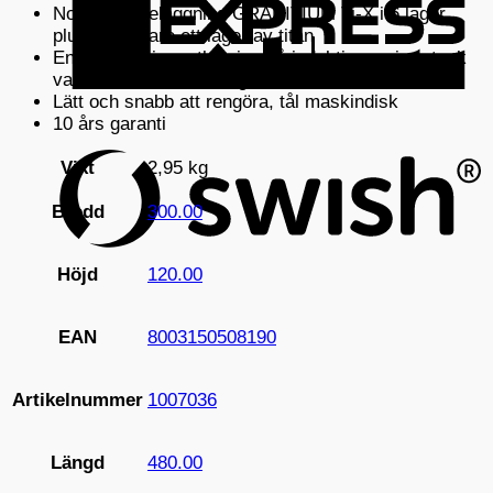
Non-stick-beläggning GRANITIUM Ti-X i 6 lager
plus ytterligare ett lager av titan
Energieffektiv matlagning på induktionsspisar tack
vare induktionsteknologin Radiant
Lätt och snabb att rengöra, tål maskindisk
S
10 års garanti
(
Vikt
2,95 kg
Bredd
300.00
Höjd
120.00
EAN
8003150508190
Artikelnummer
1007036
Längd
480.00