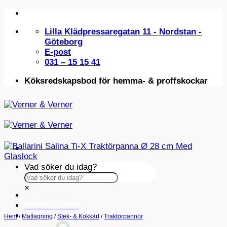
Skip
to
Lilla Klädpressaregatan 11 - Nordstan -
content
Göteborg
E-post
031 – 15 15 41
Köksredskapsbod för hemma- & proffskockar
Vad söker du idag?
×
INSPIRATION
Hem
/
Matlagning
/
Stek- & Kokkärl
/
Traktörpannor