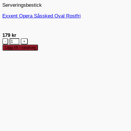
Serveringsbestick
Exxent Opera Såssked Oval Rostfri
179
kr
Exxent
Opera
Lägg till i varukorg
Såssked
Oval
Rostfri
mängd