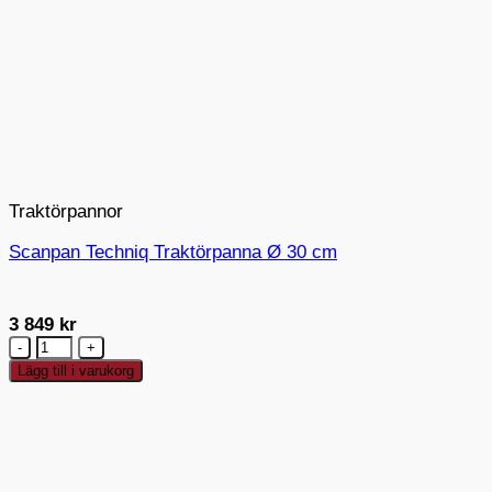
Traktörpannor
Scanpan Techniq Traktörpanna Ø 30 cm
3 849
kr
Scanpan
Techniq
Lägg till i varukorg
Traktörpanna
Ø
30
cm
mängd