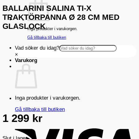
BALLARINI SALINA TI-X
TRAKTÖRPANNA Ø 28 CM MED
GLASLOCK
Inga produkter i varukorgen.
Gå tillbaka till butiken
Vad söker du idag?
×
Varukorg
Inga produkter i varukorgen.
Gå tillbaka till butiken
1 299
kr
V
Slut i lager