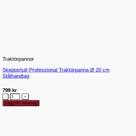
Traktörpannor
Skeppshult Professional Traktörpanna Ø 20 cm
Stålhandtag
799
kr
Skeppshult
Professional
Lägg till i varukorg
Traktörpanna
Ø
20
cm
Stålhandtag