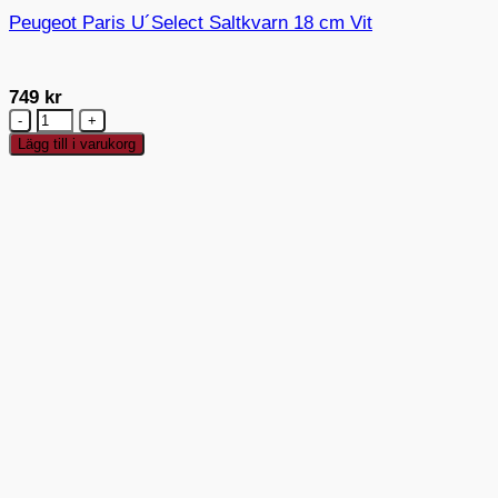
Peugeot Paris U´Select Saltkvarn 18 cm Vit
749
kr
Peugeot
Paris
Lägg till i varukorg
U
´Select
Saltkvarn
18
cm
Vit
mängd