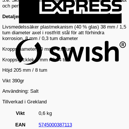
3:e: Skickar det till de små tänderna och maler det snabbt
och perfekt
Detaljerat
Livsmedelssäker plastmekanism (40 % glas) 38 mm / 1,5
S
tum diameter axel i rostfritt stål för att förhindra
(
korrosion, 8 mm / 0,3 tum diameter
Kroppsdiameter 40 mm / 1,6 tum
Kroppstjocklek 1 mm / 0,04 tum
Höjd 205 mm / 8 tum
Vikt 390gr
Användning: Salt
Tillverkad i Grekland
Vikt
0,6 kg
EAN
5745000387113