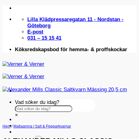
Skip
to
Lilla Klädpressaregatan 11 - Nordstan -
content
Göteborg
E-post
031 – 15 15 41
Köksredskapsbod för hemma- & proffskockar
Vad söker du idag?
×
INSPIRATION
Hem
/
Matlagning
/
Salt & Pepparkvarnar