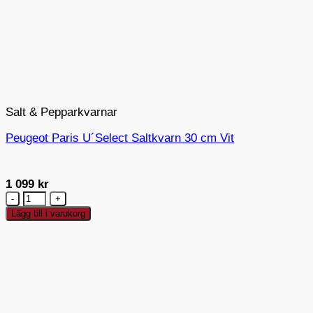
Salt & Pepparkvarnar
Peugeot Paris U´Select Saltkvarn 30 cm Vit
1 099
kr
Peugeot
Paris
Lägg till i varukorg
U
´Select
Saltkvarn
30
cm
Vit
mängd