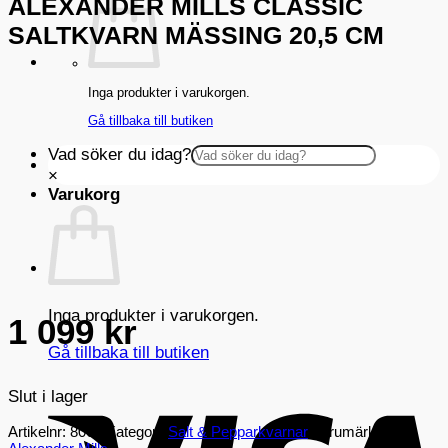
ALEXANDER MILLS CLASSIC
SALTKVARN MÄSSING 20,5 CM
Inga produkter i varukorgen.
Gå tillbaka till butiken
Vad söker du idag?
×
Varukorg
Inga produkter i varukorgen.
1 099
kr
Gå tillbaka till butiken
V
Slut i lager
Artikelnr:
8062
Kategori:
Salt & Pepparkvarnar
Varumärke: