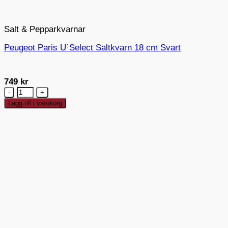
Salt & Pepparkvarnar
Peugeot Paris U´Select Saltkvarn 18 cm Svart
749
kr
Peugeot
Paris
Lägg till i varukorg
U
´Select
Saltkvarn
18
cm
Svart
mängd