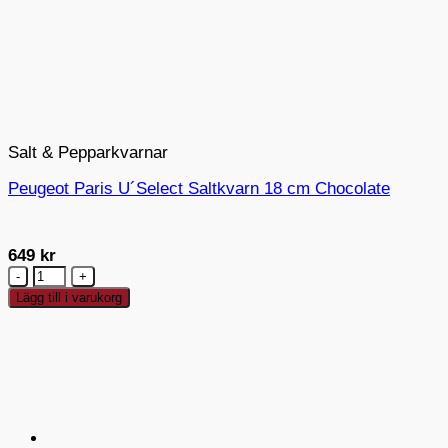
Salt & Pepparkvarnar
Peugeot Paris U´Select Saltkvarn 18 cm Chocolate
649
kr
Peugeot
Paris
Lägg till i varukorg
U
´Select
Saltkvarn
18
cm
Chocolate
mängd