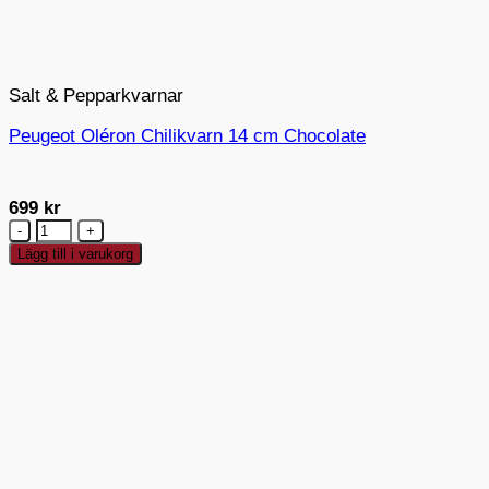
Salt & Pepparkvarnar
Peugeot Oléron Chilikvarn 14 cm Chocolate
699
kr
Peugeot
Oléron
Lägg till i varukorg
Chilikvarn
14
cm
Chocolate
mängd