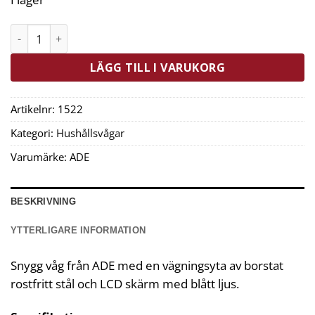
ADE Fred Digital Våg 0,01g > 100g Svart mängd
LÄGG TILL I VARUKORG
Artikelnr:
1522
Kategori:
Hushållsvågar
Varumärke:
ADE
BESKRIVNING
YTTERLIGARE INFORMATION
Snygg våg från ADE med en vägningsyta av borstat
rostfritt stål och LCD skärm med blått ljus.