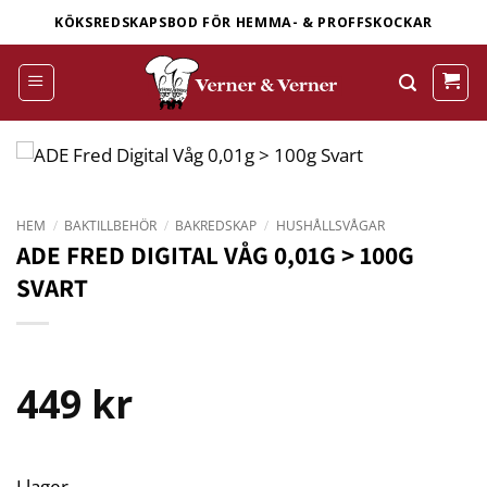
Skip
KÖKSREDSKAPSBOD FÖR HEMMA- & PROFFSKOCKAR
to
content
HEM
/
BAKTILLBEHÖR
/
BAKREDSKAP
/
HUSHÅLLSVÅGAR
ADE FRED DIGITAL VÅG 0,01G > 100G
SVART
449
kr
I lager