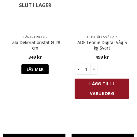
SLUT I LAGER
TÅRTVERKTYG
HUSHÅLLSVÅGAR
Tala Dekorationsfat Ø 28
ADE Leonie Digital Våg 5
cm
kg Svart
349
kr
499
kr
ADE Leonie Digital Våg 5 kg S
LÄS MER
LÄGG TILL I
VARUKORG