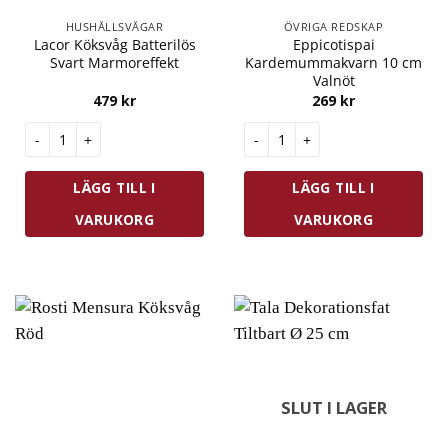
HUSHÅLLSVÅGAR
ÖVRIGA REDSKAP
Lacor Köksvåg Batterilös
Eppicotispai
Svart Marmoreffekt
Kardemummakvarn 10 cm
Valnöt
479
kr
269
kr
Lacor Köksvåg Batterilös Svart Marmoreffekt mängd
Eppicotispai Kardemummakvar
LÄGG TILL I
LÄGG TILL I
VARUKORG
VARUKORG
SLUT I LAGER