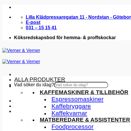
Skip
to
Lilla Klädpressaregatan 11 - Nordstan - Götebo
content
E-post
031 – 15 15 41
Köksredskapsbod för hemma- & proffskockar
ALLA PRODUKTER
Vad söker du idag?
KÖKSMASKINER
×
KAFFEMASKINER & TILLBEHÖR
Espressomaskiner
Kaffebryggare
INSPIRATION
Kaffekvarnar
MATBEREDARE & ASSISTENTER
Foodprocessor