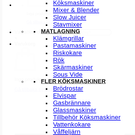
Köksmaskiner
Mixer & Blender
Inga produkter i varukorgen.
Slow Juicer
Gå tillbaka till butiken
Stavmixer
MATLAGNING
Vad söker du idag?
Klämgrillar
×
Varukorg
Pastamaskiner
Riskokare
Rök
Skärmaskiner
Sous Vide
Inga produkter i varukorgen.
FLER KÖKSMASKINER
Brödrostar
Gå tillbaka till butiken
Elvispar
Gasbrännare
Glassmaskiner
Tillbehör Köksmaskiner
Vattenkokare
Våffeljärn