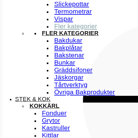
Slickepottar
Termometrar
Vispar
Fler kategorier
FLER KATEGORIER
Bakdukar
Bakplåtar
Bakstenar
Bunkar
Gräddsifoner
Jäskorgar
Tårtverktyg
Övriga Bakprodukter
STEK & KOK
KOKKÄRL
Fonduer
Grytor
Kastruller
Kittlar