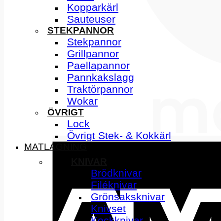
Kopparkärl
Sauteuser
STEKPANNOR
Stekpannor
Grillpannor
Paellapannor
Pannkakslagg
Traktörpannor
Wokar
ÖVRIGT
Lock
Övrigt Stek- & Kokkärl
MATLAGNING
KNIVAR
Brödknivar
Filéknivar
Grönsaksknivar
Knivset
Kockknivar