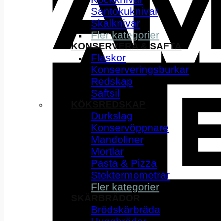
Santokuknivar
Skalknivar
Fler kategorier
KONSERVERA & SAFTA
Flaskor
Konserveringsburkar
Redskap
Saftsil
KÖKSREDSKAP
Durkslag
Konservöppnare
Mandoliner
Mortlar
Pasta & Pizza
Stektermometrar
Fler kategorier
SKÄRBRÄDOR
Brödskärbräda