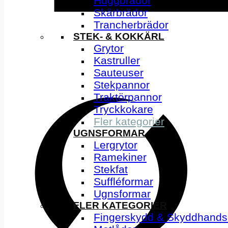
Huggbrädor
Skärbrädor
Trancherbrädor
STEK- & KOKKÄRL
Grytor
Kastruller
Sauteuser
Stekpannor
Traktörpannor
Tryckkokare
Fler kategorier
UGNSFORMAR
Lergrytor
Ramekiner
Stekfat
Suffléformar
Ugnsformar
FLER KATEGORIER
Fingerskydd & Skyddhands