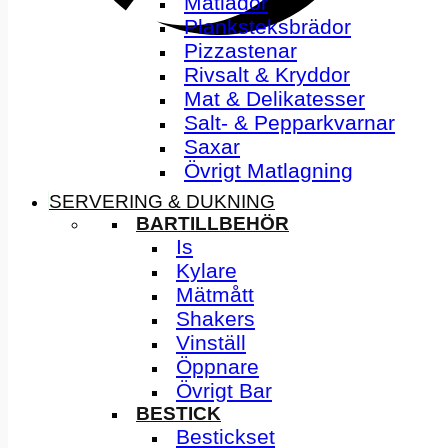
Matlådor
Planksteksbrädor
Pizzastenar
Rivsalt & Kryddor
Mat & Delikatesser
Salt- & Pepparkvarnar
Saxar
Övrigt Matlagning
SERVERING & DUKNING
BARTILLBEHÖR
Is
Kylare
Mätmått
Shakers
Vinställ
Öppnare
Övrigt Bar
BESTICK
Bestickset