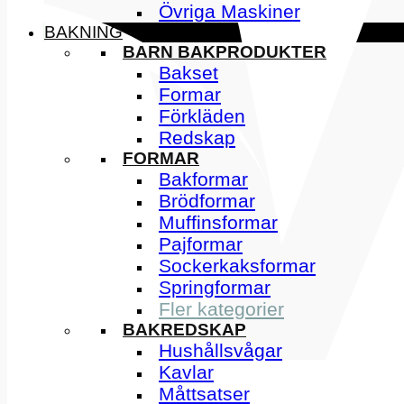
Övriga Maskiner
BAKNING
BARN BAKPRODUKTER
Bakset
Formar
Förkläden
Redskap
FORMAR
Bakformar
Brödformar
Muffinsformar
Pajformar
Sockerkaksformar
Springformar
Fler kategorier
BAKREDSKAP
Hushållsvågar
Kavlar
Måttsatser