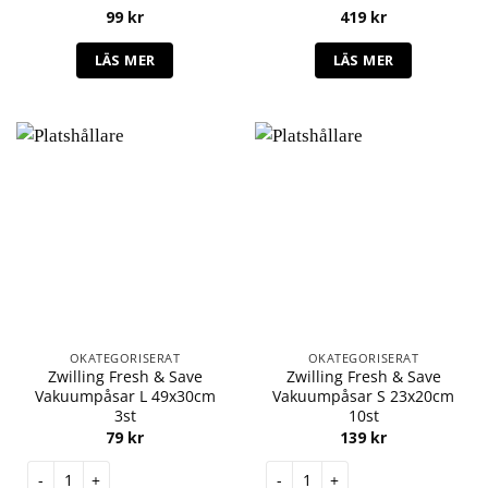
99
kr
419
kr
LÄS MER
LÄS MER
OKATEGORISERAT
OKATEGORISERAT
Zwilling Fresh & Save
Zwilling Fresh & Save
Vakuumpåsar L 49x30cm
Vakuumpåsar S 23x20cm
3st
10st
79
kr
139
kr
Zwilling Fresh & Save Vakuumpåsar L 49x30cm 3st mängd
Zwilling Fresh & Save Vakuump