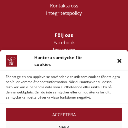
Kontakta oss
Integritetspolicy
Följ oss
Facebook
Instagram
YouTube
Hantera samtycke för
cookies
För att ge en bra upplevelse använder vi teknik som cookies för att lagra
Företagsinformation
och/eller komma åt enhetsinformation. När du samtycker till dessa
Verner & Verner Nordstan AB
tekniker kan vi behandla data som surfbeteende eller unika ID:n på
denna webbplats. Om du inte samtycker eller om du återkallar ditt
Lilla Klädpressaregatan 11
samtycke kan detta påverka vissa funktioner negativt.
411 05 Göteborg
ACCEPTERA
NEKA