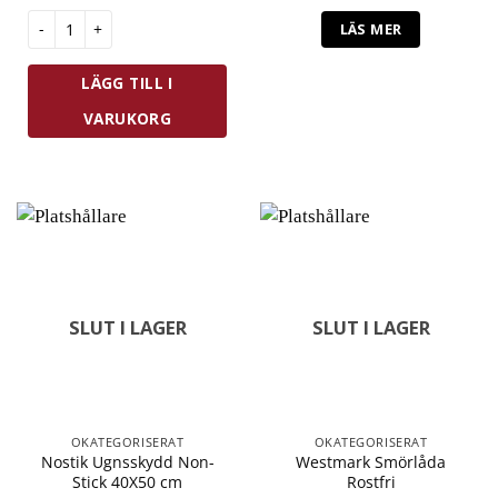
Zwilling Fresh & Save Vinförslutare mängd
LÄS MER
LÄGG TILL I
VARUKORG
SLUT I LAGER
SLUT I LAGER
OKATEGORISERAT
OKATEGORISERAT
Nostik Ugnsskydd Non-
Westmark Smörlåda
Stick 40X50 cm
Rostfri