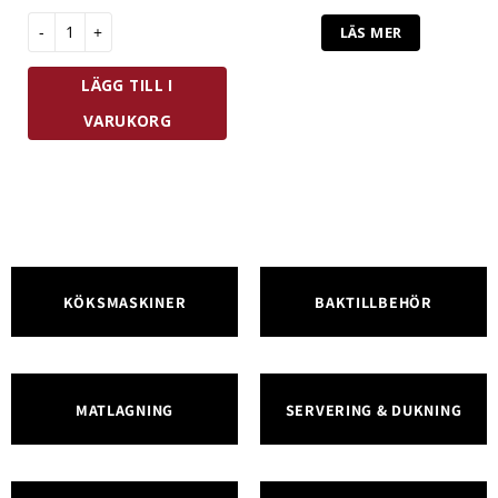
Zwilling Fresh & Save Vakuumpump mängd
LÄS MER
LÄGG TILL I
VARUKORG
KÖKSMASKINER
BAKTILLBEHÖR
MATLAGNING
SERVERING & DUKNING