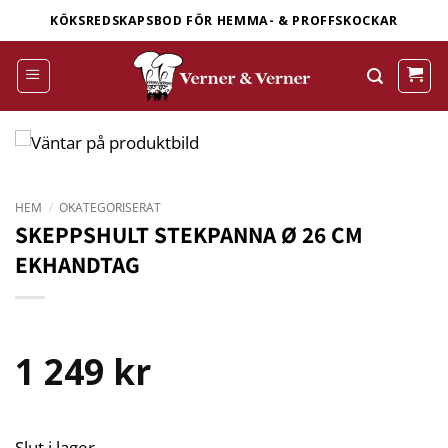
Skip
KÖKSREDSKAPSBOD FÖR HEMMA- & PROFFSKOCKAR
to
content
HEM
/
OKATEGORISERAT
SKEPPSHULT STEKPANNA Ø 26 CM
EKHANDTAG
1 249
kr
Slut i lager