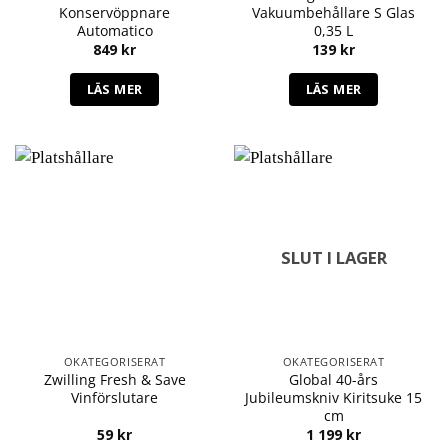
Konservöppnare
Vakuumbehållare S Glas
Automatico
0,35 L
849
kr
139
kr
LÄS MER
LÄS MER
SLUT I LAGER
OKATEGORISERAT
OKATEGORISERAT
Zwilling Fresh & Save
Global 40-års
Vinförslutare
Jubileumskniv Kiritsuke 15
cm
59
kr
1 199
kr