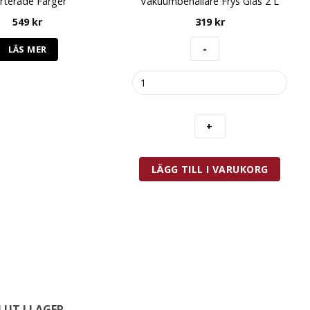
rterade Färger
Vakuumbehållare Frys Glas 2 L
549
kr
319
kr
LÄS MER
Zwilling
Fresh
&
Save
Vakuumbehållare
Frys
Glas
LÄGG TILL I VARUKORG
2
L
mängd
LUT I LAGER