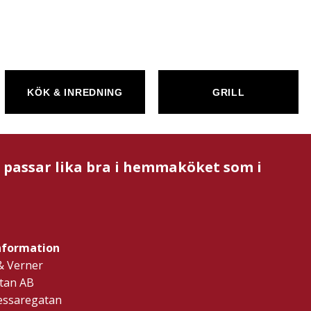
KÖK & INREDNING
GRILL
m passar lika bra i hemmaköket som i
nformation
& Verner
tan AB
ressaregatan