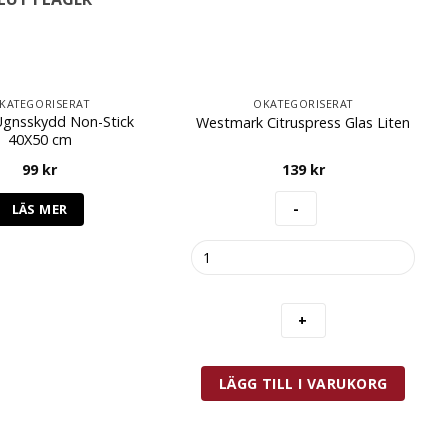
KATEGORISERAT
OKATEGORISERAT
Ugnsskydd Non-Stick
Westmark Citruspress Glas Liten
40X50 cm
99
kr
139
kr
LÄS MER
Westmark
Citruspress
Glas
Liten
mängd
LÄGG TILL I VARUKORG