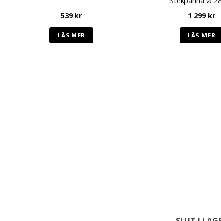
Stekpanna Ø 2
539
kr
1 299
kr
LÄS MER
LÄS MER
SLUT I LAG