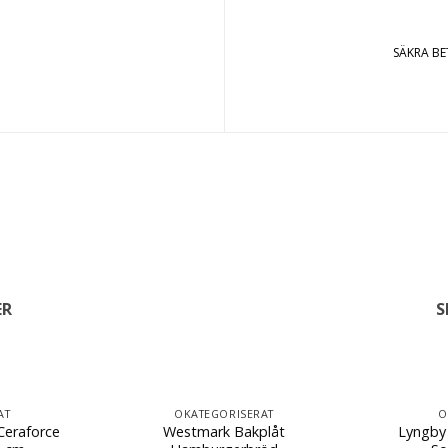
SÄKRA B
ER
S
AT
OKATEGORISERAT
O
Ceraforce
Westmark Bakplåt
Lyngby 