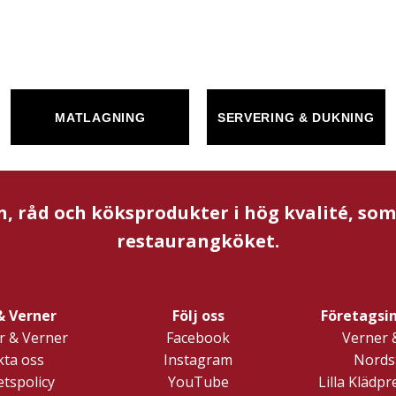
MATLAGNING
SERVERING & DUKNING
n, råd och köksprodukter i hög kvalité, so
restaurangköket.
& Verner
Följ oss
Företagsi
 & Verner
Facebook
Verner 
ta oss
Instagram
Nords
etspolicy
YouTube
Lilla Klädp